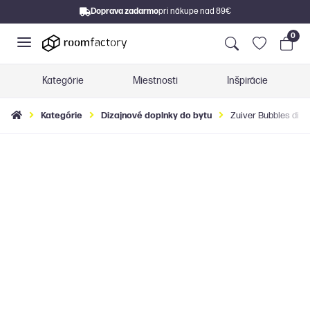
Doprava zadarmo
pri nákupe nad 89€
0
Kategórie
Miestnosti
Inšpirácie
Kategórie
Dizajnové doplnky do bytu
Zuiver Bubbles dizaj