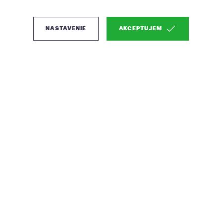
NASTAVENIE
AKCEPTUJEM
(1)
Zuiver Bubbles
dizajnový svietnik -
Dvojramenný, Fialová
Nevšedný doplnok do vášho domova
Farba