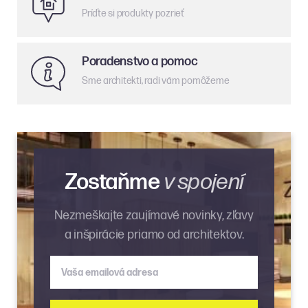
Príďte si produkty pozrieť
Poradenstvo a pomoc
Sme architekti, radi vám pomôžeme
Zostaňme
v spojení
Nezmeškajte zaujímavé novinky, zľavy
a inšpirácie priamo od architektov.
Vaša emailová adresa