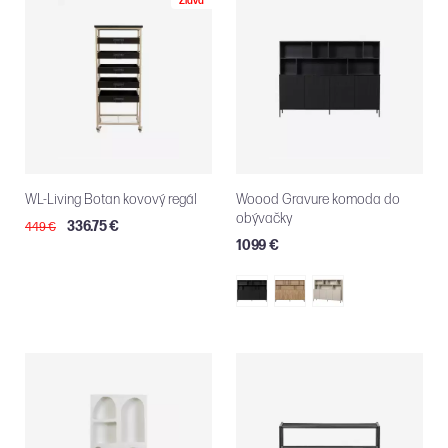
Zľava
WL-Living Botan kovový regál
Woood Gravure komoda do
obývačky
336.75 €
449 €
1099 €