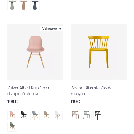
V showroome
Zuiver Albert Kuip Chair
Woood Bliss stoličky do
dizajnová stolička
kuchyne
199 €
119 €