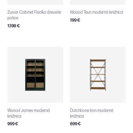
Zuiver Cabinet Flodka drevené
Woood Teun moderná knižnica
police
199 €
1399 €
Woood James moderná
Dutchbone Iron moderná
knižnica
knižnica
999 €
699 €