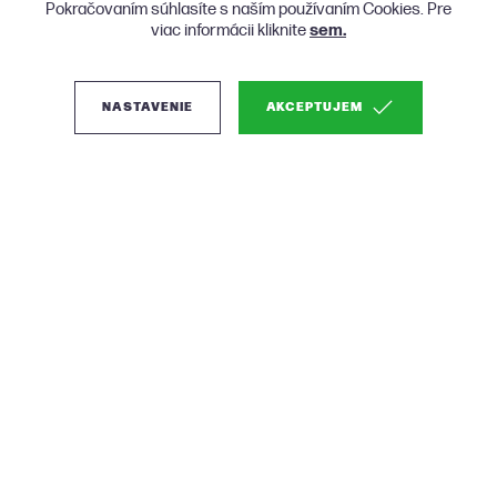
Pokračovaním súhlasíte s naším používaním Cookies. Pre
viac informácii kliknite
sem.
NASTAVENIE
AKCEPTUJEM
O nás
Produkty
Nákup
KONTAKT
Dizajnový nábytok ROOMFACTORY.sk © 2026 | Vytvorené v
Narative