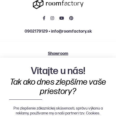
0902179129
▪
info@roomfactory.sk
Showroom
Grösslingová 2501/58, 811 09 Bratislava
Vitajte u nás!
Po, St, Št 9:00 - 12:00 | 13:00 - 18:00
Tak ako dnes zlepšíme vaše
Ut, Pia 9:00 - 12:00 | 13:00 - 16:00
priestory?
Pre zlepšenie zákazníckej skúsenosti, správu výkonu a
reklamy, používame my a naši partneri tzv. Cookies.