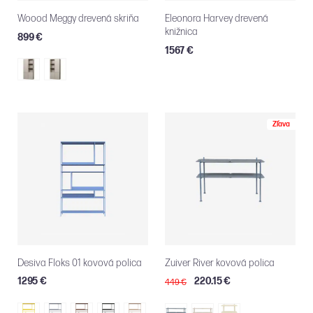
Woood Meggy drevená skriňa
Eleonora Harvey drevená
knižnica
899 €
1567 €
Zľava
Desiva Floks 01 kovová polica
Zuiver River kovová polica
1295 €
220.15 €
449 €