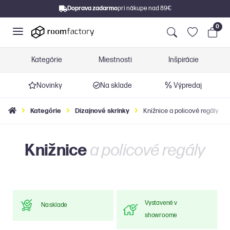
Doprava zadarmo
pri nákupe nad 89€
0
Kategórie
Miestnosti
Inšpirácie
Novinky
Na sklade
Výpredaj
Kategórie
Dizajnové skrinky
Knižnice a policové regály
Knižnice
a policové regály
Vystavené v
Na sklade
showroome