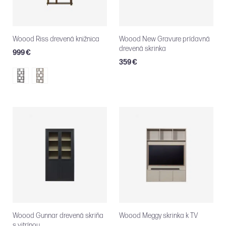
Woood Riss drevená knižnica
Woood New Gravure prídavná
drevená skrinka
999 €
359 €
Woood Gunnar drevená skriňa
Woood Meggy skrinka k TV
s vitrínou