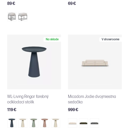
89 €
69 €
Na sklade
V showroome
WL-Living Ringar farebný
Micadoni Jodie dvojmiestna
odkladací stolík
sedačka
119 €
999 €