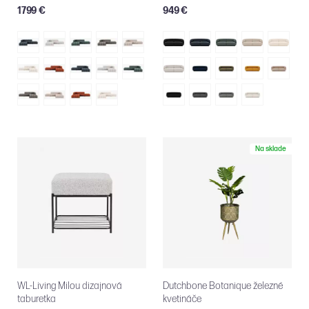
1799 €
949 €
Na sklade
WL-Living Milou dizajnová
Dutchbone Botanique železné
taburetka
kvetináče