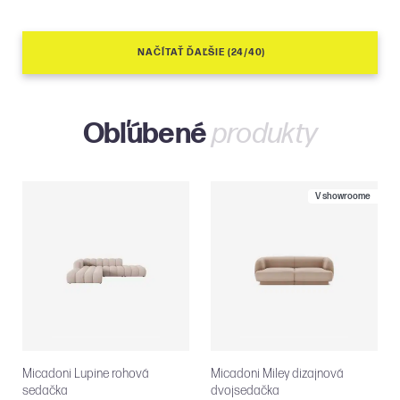
NAČÍTAŤ ĎAĽŠIE (24/40)
Obľúbené
produkty
V showroome
Micadoni Lupine rohová
Micadoni Miley dizajnová
sedačka
dvojsedačka