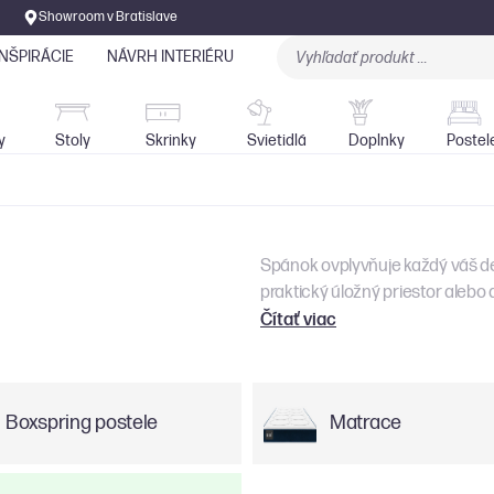
Showroom v Bratislave
INŠPIRÁCIE
NÁVRH INTERIÉRU
Stoly
Skrinky
Sedačky
Svietidlá
y
Stoly
Skrinky
Svietidlá
Doplnky
Postel
Spánok ovplyvňuje každý váš deň 
praktický úložný priestor alebo
Čítať viac
Boxspring postele
Matrace