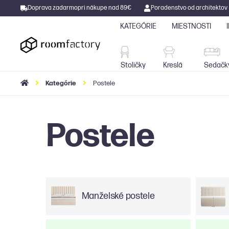
Doprava zadarmo
pri nákupe nad 89€
Poradenstvo od architektov
KATEGÓRIE
MIESTNOSTI
Stoličky
Kreslá
Stoličky
Kreslá
Sedačk
Kategórie
Postele
Postele
Manželské postele