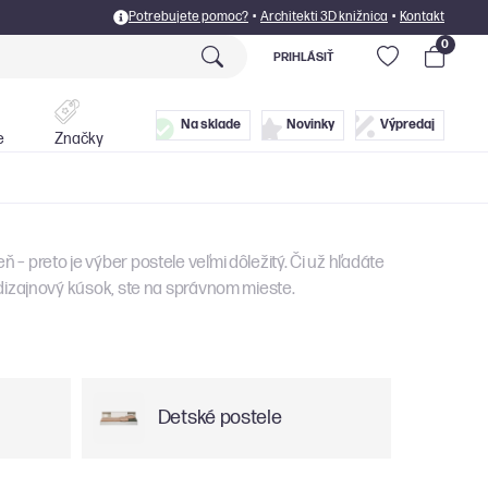
Potrebujete pomoc?
•
Architekti 3D knižnica
•
Kontakt
0
PRIHLÁSIŤ
Postele
Doplnky
Na sklade
Novinky
Výpredaj
e
Značky
– preto je výber postele veľmi dôležitý. Či už hľadáte
 dizajnový kúsok, ste na správnom mieste.
Detské postele