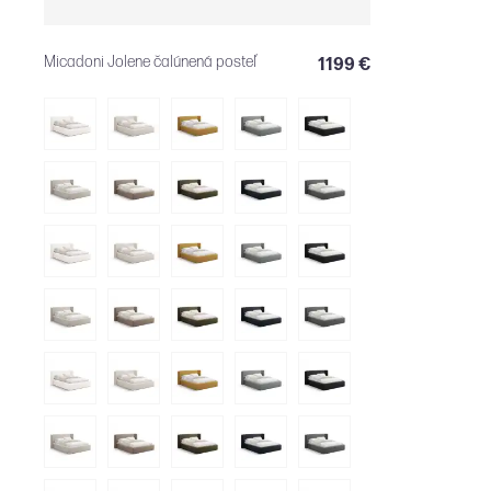
Micadoni Jolene čalúnená posteľ
1199 €