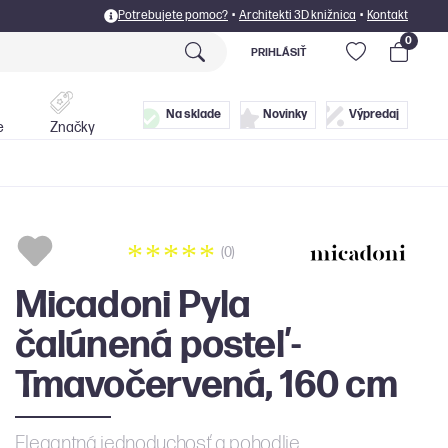
Potrebujete pomoc?
•
Architekti 3D knižnica
•
Kontakt
0
PRIHLÁSIŤ
Postele
Doplnky
Na sklade
Novinky
Výpredaj
e
Značky
(0)
Micadoni Pyla
čalúnená posteľ -
Tmavočervená, 160 cm
Elegantná jednoduchosť a pohodlie