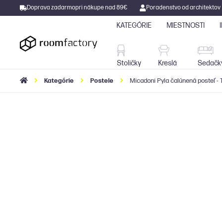
Doprava zadarmo
pri nákupe nad 89€
Poradenstvo od architektov
KATEGÓRIE
MIESTNOSTI
Stoličky
Kreslá
Stoličky
Kreslá
Sedačk
Kategórie
Postele
Micadoni Pyla čalúnená posteľ 