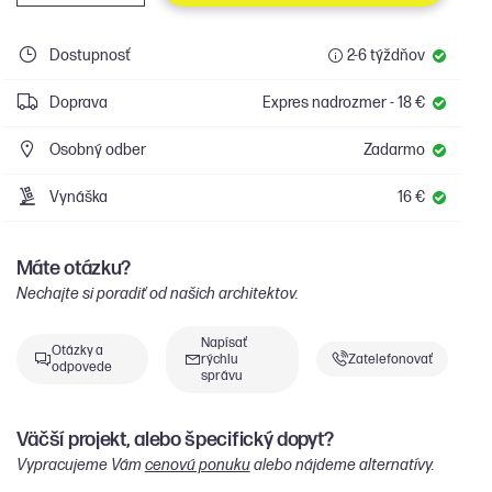
Dostupnosť
2-6 týždňov
Doprava
Expres nadrozmer - 18 €
Osobný odber
Zadarmo
Vynáška
16 €
Máte otázku?
Nechajte si poradiť od našich architektov.
Napísať
Otázky a
rýchlu
Zatelefonovať
odpovede
správu
Väčší projekt, alebo špecifický dopyt?
Vypracujeme Vám
cenovú ponuku
alebo nájdeme alternatívy.