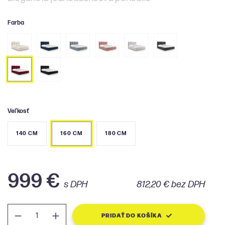
Farba
Veľkosť
140 CM
160 CM
180 CM
999 €
s DPH
812,20 € bez DPH
PRIDAŤ DO KOŠÍKA