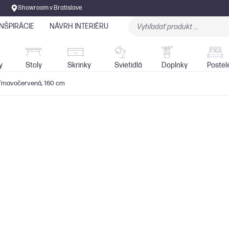
Showroom v Bratislave
INŠPIRÁCIE
NÁVRH INTERIÉRU
Stoly
Skrinky
Sedačky
Svietidlá
y
Stoly
Skrinky
Svietidlá
Doplnky
Postel
- Tmavočervená, 160 cm