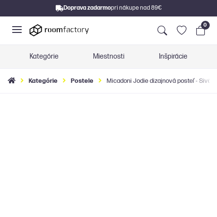
Doprava zadarmo
pri nákupe nad 89€
0
Kategórie
Miestnosti
Inšpirácie
Kategórie
Postele
Micadoni Jodie dizajnová posteľ - Sivá,