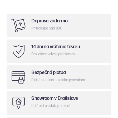
Doprava zadarmo
Pri nákupe nad 89€
14 dní na vrátenie tovaru
Bez akýchkoľvek problémov
Bezpečná platba
Platobnou kartou alebo prevodom
Showroom v Bratislave
Príďte si produkty pozrieť