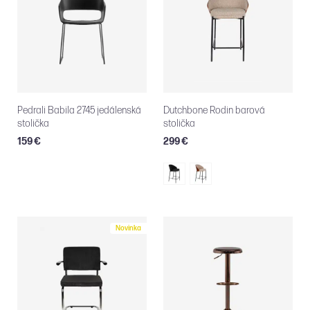
Pedrali Babila 2745 jedálenská
Dutchbone Rodin barová
stolička
stolička
159 €
299 €
Novinka