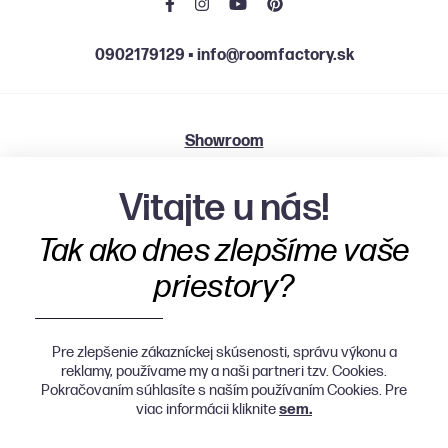
0902179129
▪
info@roomfactory.sk
Showroom
Grösslingová 2501/58, 811 09 Bratislava
Vitajte u nás!
Po, St, Št 9:00 - 12:00 | 13:00 - 18:00
Tak ako dnes zlepšíme vaše
Ut, Pia 9:00 - 12:00 | 13:00 - 16:00
priestory?
Pre zlepšenie zákazníckej skúsenosti, správu výkonu a
reklamy, používame my a naši partneri tzv. Cookies.
Pokračovaním súhlasíte s naším používaním Cookies. Pre
viac informácii kliknite
sem.