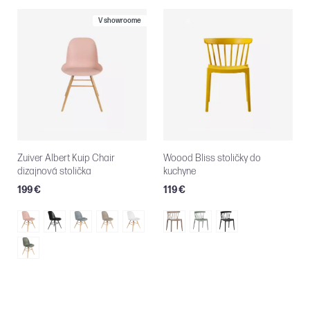
V showroome
Zuiver Albert Kuip Chair
Woood Bliss stoličky do
dizajnová stolička
kuchyne
199 €
119 €