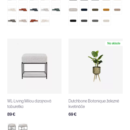
Na sklade
WL-Living Milou dizajnová
Dutchbone Botanique železné
taburetka
kvetináče
89 €
69 €