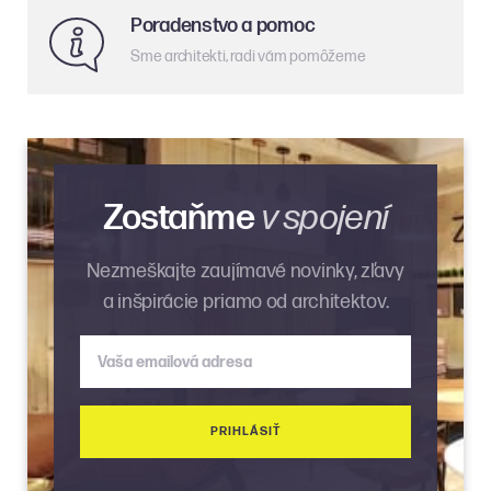
Poradenstvo a pomoc
Sme architekti, radi vám pomôžeme
Zostaňme
v spojení
Nezmeškajte zaujímavé novinky, zľavy
a inšpirácie priamo od architektov.
Vaša emailová adresa
PRIHLÁSIŤ