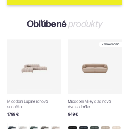
Obľúbené
produkty
V showroome
Micadoni Lupine rohová
Micadoni Miley dizajnová
sedačka
dvojsedačka
1799 €
949 €