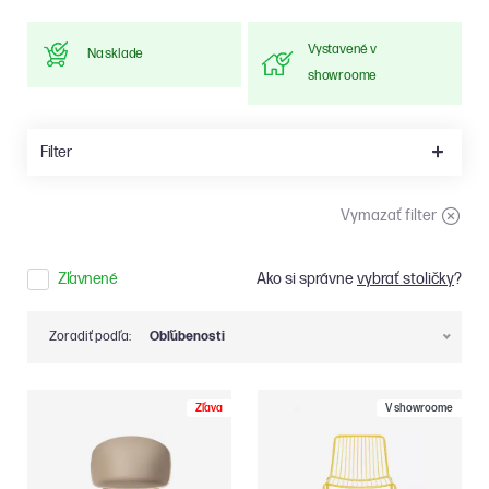
Vystavené v
Na sklade
showroome
Filter
Vymazať filter
Zľavnené
Ako si správne
vybrať stoličky
?
Zoradiť podľa:
Obľúbenosti
Zľava
V showroome