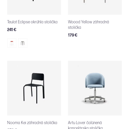
Teulat Eclipse okrúhla stolička
Woood Yellow záhradná
stolička
241 €
179 €
Nooma Kei záhradná stolička
Artu Lover čalúnená
kancelárska stolička