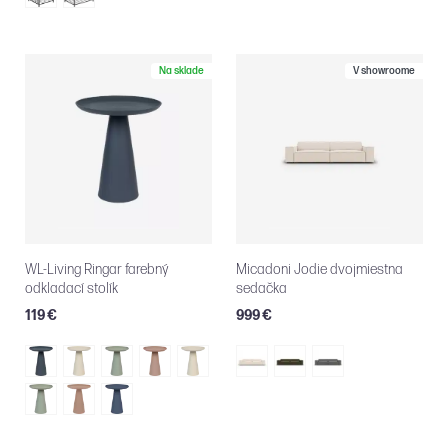
Na sklade
V showroome
WL-Living Ringar farebný
Micadoni Jodie dvojmiestna
odkladací stolík
sedačka
119 €
999 €