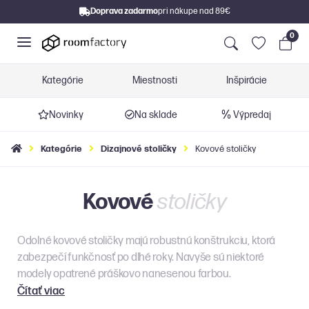
Doprava zadarmo
pri nákupe nad 89€
0
Kategórie
Miestnosti
Inšpirácie
Novinky
Na sklade
Výpredaj
Kategórie
Dizajnové stoličky
Kovové stoličky
Kovové
stoličky
Odolné kovové stoličky majú robustnú konštrukciu, ktorá
zabezpečí funkčnosť po dlhé roky. Navyše sú niektoré
modely opatrené práškovo nanesenou farbou.
Čítať viac