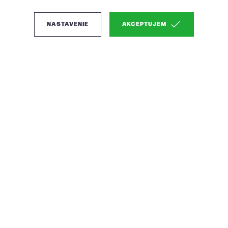
NASTAVENIE
AKCEPTUJEM
(2)
Woood Bliss stoličky do
kuchyne - Čierna
Pestrofarebné odtiene stoličky v modernom
prevedení
Farba