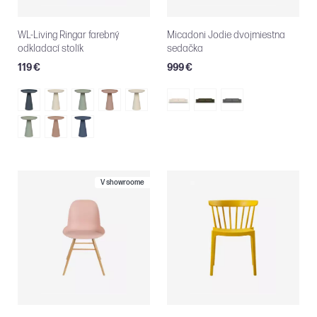
WL-Living Ringar farebný
Micadoni Jodie dvojmiestna
odkladací stolík
sedačka
119 €
999 €
V showroome