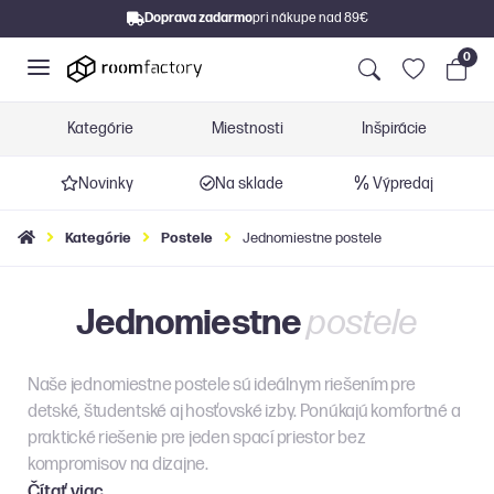
Doprava zadarmo
pri nákupe nad 89€
0
Kategórie
Miestnosti
Inšpirácie
Novinky
Na sklade
Výpredaj
Kategórie
Postele
Jednomiestne postele
Jednomiestne
postele
Naše jednomiestne postele sú ideálnym riešením pre
detské, študentské aj hosťovské izby. Ponúkajú komfortné a
praktické riešenie pre jeden spací priestor bez
kompromisov na dizajne.
Čítať viac