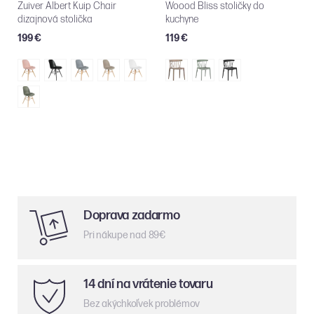
Zuiver Albert Kuip Chair
Woood Bliss stoličky do
dizajnová stolička
kuchyne
199 €
119 €
Doprava zadarmo
Pri nákupe nad 89€
14 dní na vrátenie tovaru
Bez akýchkoľvek problémov