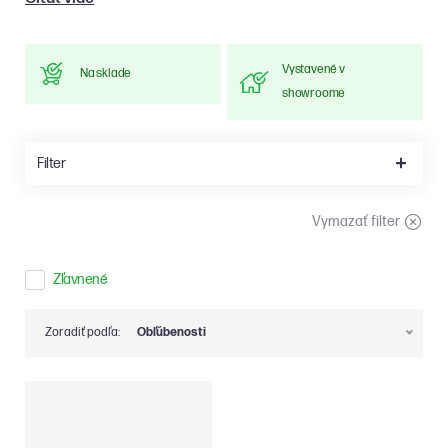
Vystavené v
Na sklade
showroome
Filter
Vymazať filter
Zľavnené
Zoradiť podľa:
Obľúbenosti