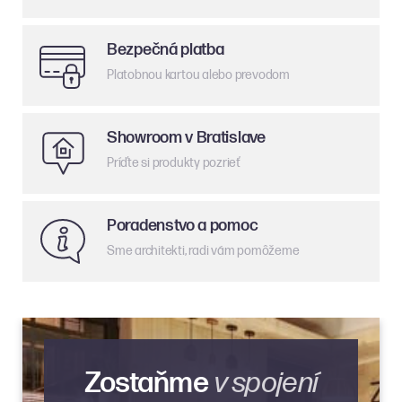
Bezpečná platba
Platobnou kartou alebo prevodom
Showroom v Bratislave
Príďte si produkty pozrieť
Poradenstvo a pomoc
Sme architekti, radi vám pomôžeme
Zostaňme
v spojení