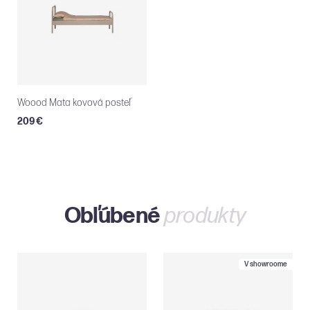
Woood Mata kovová posteľ
209 €
Obľúbené
produkty
V showroome