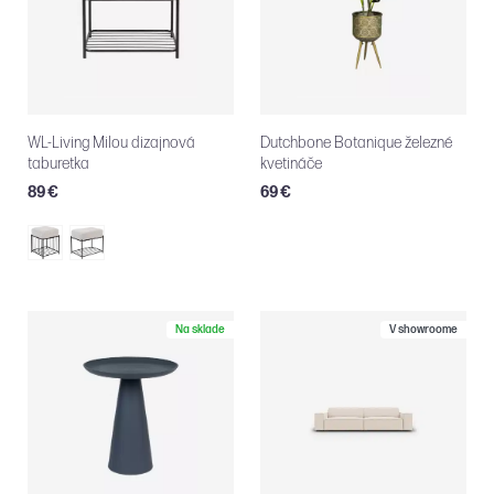
WL-Living Milou dizajnová
Dutchbone Botanique železné
taburetka
kvetináče
89 €
69 €
Na sklade
V showroome