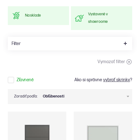
Vystavené v
Na sklade
showroome
Filter
Vymazať filter
Zľavnené
Ako si správne
vybrať skrinky
?
Zoradiť podľa:
Obľúbenosti