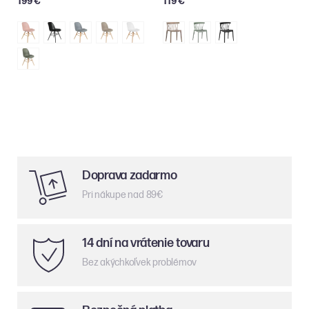
199 €
119 €
Doprava zadarmo
Pri nákupe nad 89€
14 dní na vrátenie tovaru
Bez akýchkoľvek problémov