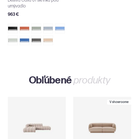
Desiva Calla 01 skrinka pod
umývadlo
963 €
Obľúbené
produkty
V showroome