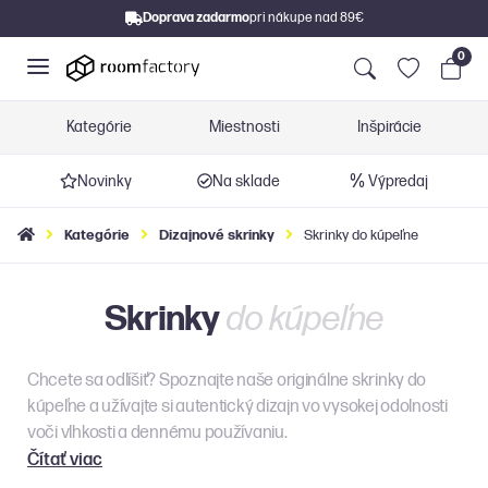
Doprava zadarmo
pri nákupe nad 89€
0
Kategórie
Miestnosti
Inšpirácie
Novinky
Na sklade
Výpredaj
Kategórie
Dizajnové skrinky
Skrinky do kúpeľne
Skrinky
do kúpeľne
Chcete sa odlíšiť? Spoznajte naše originálne skrinky do
kúpeľne a užívajte si autentický dizajn vo vysokej odolnosti
voči vlhkosti a dennému používaniu.
Čítať viac