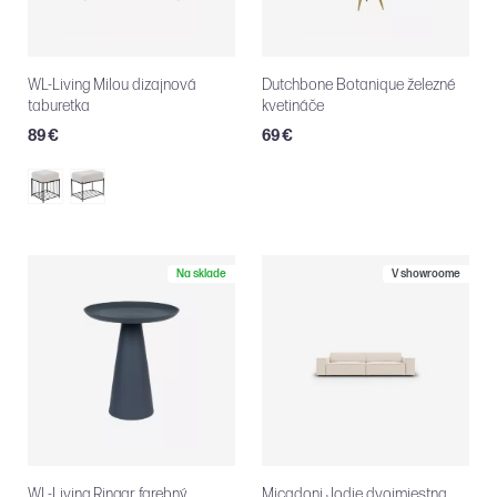
WL-Living Milou dizajnová
Dutchbone Botanique železné
taburetka
kvetináče
89 €
69 €
Na sklade
V showroome
WL-Living Ringar farebný
Micadoni Jodie dvojmiestna