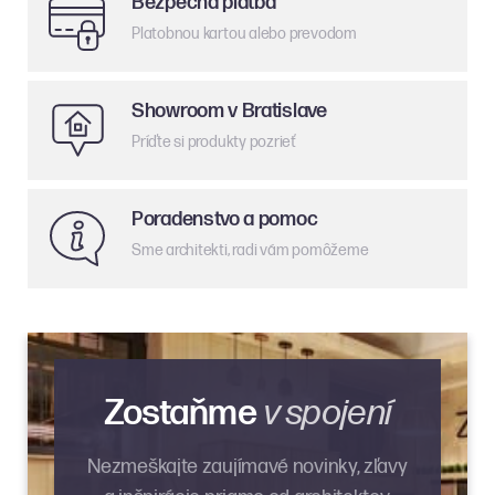
Bezpečná platba
Platobnou kartou alebo prevodom
Showroom v Bratislave
Príďte si produkty pozrieť
Poradenstvo a pomoc
Sme architekti, radi vám pomôžeme
Zostaňme
v spojení
Nezmeškajte zaujímavé novinky, zľavy