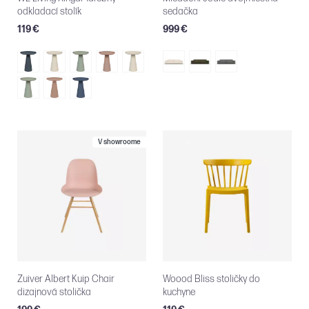
odkladací stolík
sedačka
119 €
999 €
V showroome
Zuiver Albert Kuip Chair
Woood Bliss stoličky do
dizajnová stolička
kuchyne