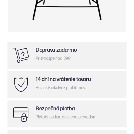
Doprava zadarmo
Pri nákupe nad 89€
14 dní na vrátenie tovaru
Bez akýchkoľvek problémov
Bezpečná platba
Platobnou kartou alebo prevodom