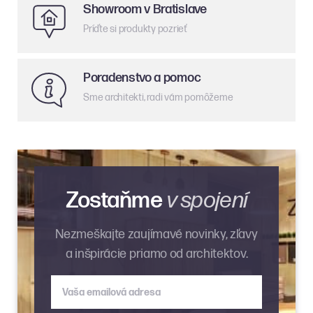
Showroom v Bratislave
Príďte si produkty pozrieť
Poradenstvo a pomoc
Sme architekti, radi vám pomôžeme
Zostaňme
v spojení
Nezmeškajte zaujímavé novinky, zľavy
a inšpirácie priamo od architektov.
Vaša emailová adresa