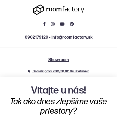
0902179129
▪
info@roomfactory.sk
Showroom
Grösslingová 2501/58, 811 09 Bratislava
Po, St, Št 9:00 - 12:00 | 13:00 - 18:00
Vitajte u nás!
Ut, Pia 9:00 - 12:00 | 13:00 - 16:00
Tak ako dnes zlepšíme vaše
priestory?