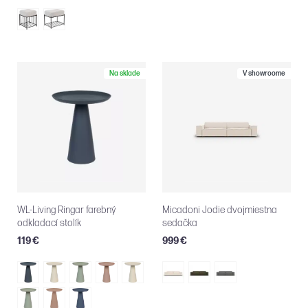
Na sklade
V showroome
WL-Living Ringar farebný
Micadoni Jodie dvojmiestna
odkladací stolík
sedačka
119 €
999 €