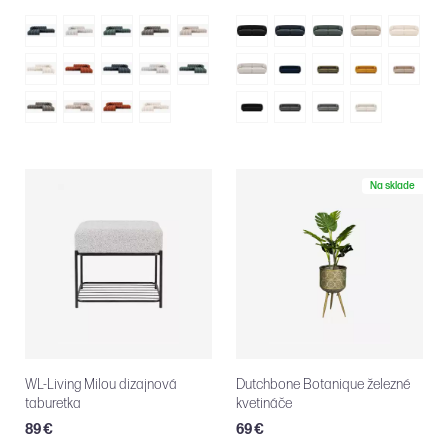
Na sklade
WL-Living Milou dizajnová
Dutchbone Botanique železné
taburetka
kvetináče
89 €
69 €