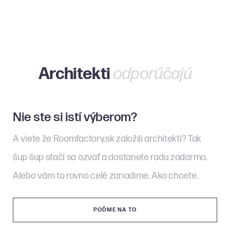
Showroom
Naše
Bratislava
realizácie
Návrhy
Knižnica
interiérov
3D modelov
Architekti
odporúčajú
Nie ste si istí výberom?
Ni
A viete že Roomfactory.sk založili architekti? Tak
A v
.
šup šup stačí sa ozvať a dostanete radu zadarmo.
šup
Alebo vám to rovno celé zariadime. Ako chcete.
Ale
POĎME NA TO