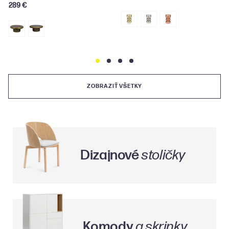
515 €
ZOBRAZIŤ VŠETKY
Dizajnové
stoličky
Komody
a skrinky