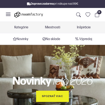
Doprava zadarmo
pri nákupe nad 89€
0
Kategórie
Miestnosti
Inšpirácie
Novinky
Na sklade
Výpredaj
Novinky
leto 2026
SPOZNAŤ VIAC