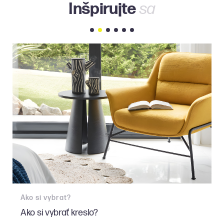
Inšpirujte
sa
Ako si vybrat?
Naše realizácie
T
Ako si vybrať kreslo?
Sídlo prestížnej advokátskej kancelárie v
M