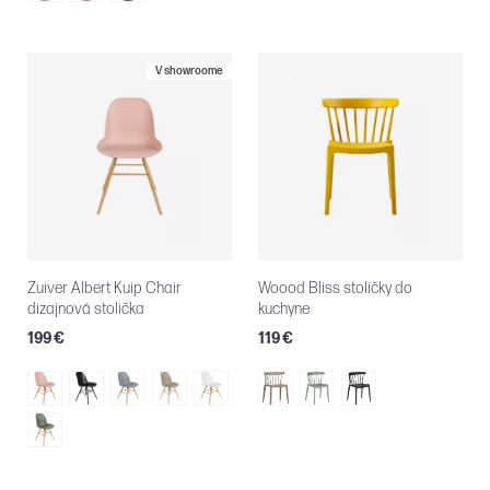
V showroome
Zuiver Albert Kuip Chair
Woood Bliss stoličky do
dizajnová stolička
kuchyne
199 €
119 €