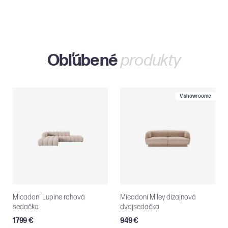
Bratislave
Obľúbené
produkty
V showroome
Micadoni Lupine rohová
Micadoni Miley dizajnová
sedačka
dvojsedačka
1799 €
949 €