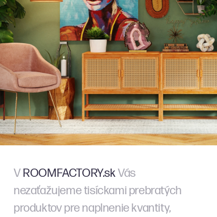
V
ROOMFACTORY.sk
Vás
nezaťažujeme tisíckami prebratých
produktov pre naplnenie kvantity,