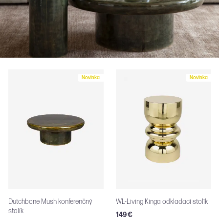
Novinka
Novinka
WL-Living Kinga odkladací stolík
WL-Living Herbe elegantná
vitrína
149 €