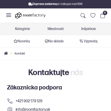
Doprava zadarmo
pri nákupe nad 89€
0
Kategórie
Miestnosti
Inšpirácie
Novinky
Na sklade
Výpredaj
Kontakt
Kontaktujte
nás
Zákaznícka podpora
+421 902 179 129
info@roomfactory.sk