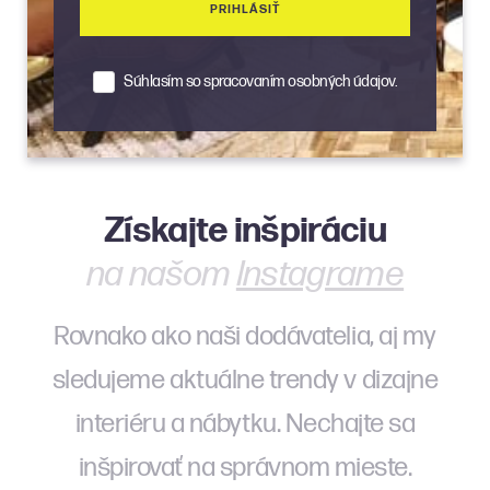
PRIHLÁSIŤ
Súhlasím so spracovaním osobných údajov.
Získajte inšpiráciu
na našom
Instagrame
Rovnako ako naši dodávatelia, aj my
sledujeme aktuálne trendy v dizajne
interiéru a nábytku. Nechajte sa
inšpirovať na správnom mieste.