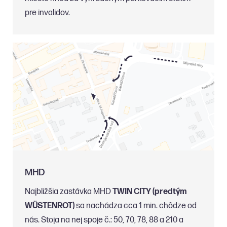
pre invalidov.
MHD
Najbližšia zastávka MHD
TWIN CITY (predtým
WÜSTENROT)
sa nachádza cca 1 min. chôdze od
nás. Stoja na nej spoje č.: 50, 70, 78, 88 a 210 a