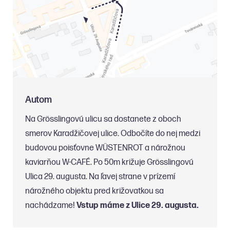
Autom
Na Grösslingovú ulicu sa dostanete z oboch
smerov Karadžičovej ulice. Odbočíte do nej medzi
budovou poisťovne WÜSTENROT a nárožnou
kaviarňou W-CAFÉ. Po 50m križuje Grösslingovú
Ulica 29. augusta. Na ľavej strane v prízemí
nárožného objektu pred križovatkou sa
nachádzame!
Vstup máme z Ulice 29. augusta.