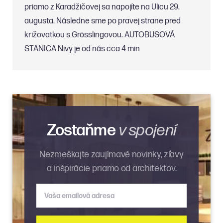
priamo z Karadžičovej sa napojíte na Ulicu 29.
augusta. Následne sme po pravej strane pred
križovatkou s Grösslingovou. AUTOBUSOVÁ
STANICA Nivy je od nás cca 4 min
Zostaňme
v spojení
Nezmeškajte zaujímavé novinky, zľavy
a inšpirácie priamo od architektov.
Vaša emailová adresa