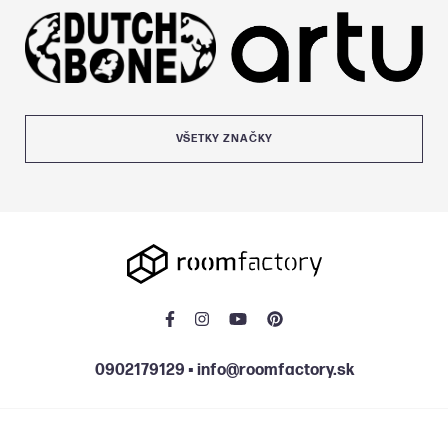
VŠETKY ZNAČKY
0902179129
▪
info@roomfactory.sk