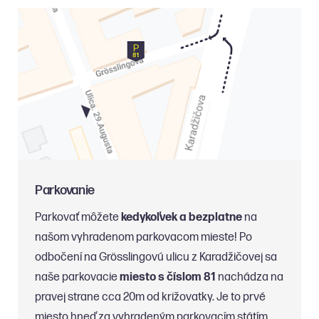
Parkovanie
Parkovať môžete
kedykoľvek a bezplatne
na
našom vyhradenom parkovacom mieste! Po
odbočení na Grösslingovú ulicu z Karadžičovej sa
naše parkovacie
miesto s číslom 81
nachádza na
pravej strane cca 20m od križovatky. Je to prvé
miesto hneď za vyhradeným parkovacím státím