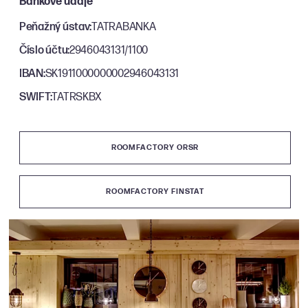
Bankové údaje
Peňažný ústav:
TATRABANKA
Číslo účtu:
2946043131/1100
IBAN:
SK1911000000002946043131
SWIFT:
TATRSKBX
ROOMFACTORY ORSR
ROOMFACTORY FINSTAT