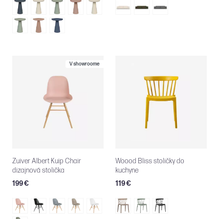
V showroome
Zuiver Albert Kuip Chair
Woood Bliss stoličky do
dizajnová stolička
kuchyne
199 €
119 €