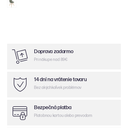
Doprava zadarmo
Pri nákupe nad 89€
14 dní na vrátenie tovaru
Bez akýchkoľvek problémov
Bezpečná platba
Platobnou kartou alebo prevodom