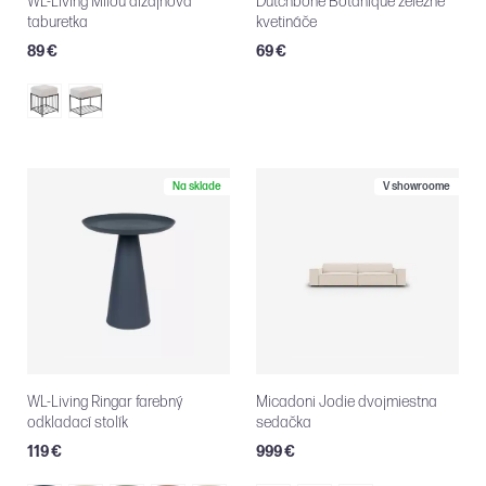
WL-Living Milou dizajnová
Dutchbone Botanique železné
taburetka
kvetináče
89 €
69 €
Na sklade
V showroome
WL-Living Ringar farebný
Micadoni Jodie dvojmiestna
odkladací stolík
sedačka
119 €
999 €