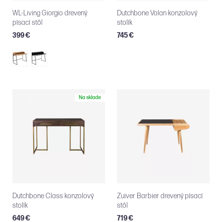
WL-Living Giorgio drevený
Dutchbone Volan konzolový
písací stôl
stolík
399 €
745 €
Na sklade
Dutchbone Class konzolový
Zuiver Barbier drevený písací
stolík
stôl
649 €
719 €