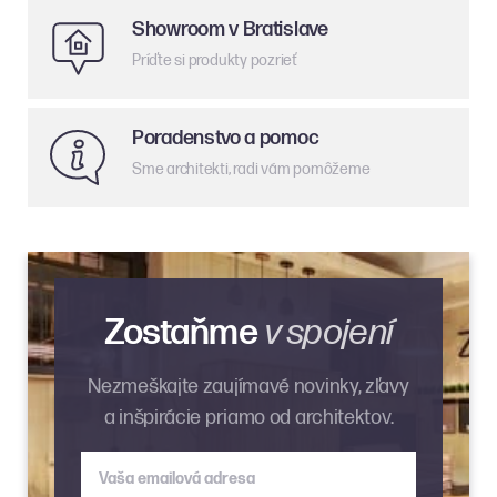
Showroom v Bratislave
Príďte si produkty pozrieť
Poradenstvo a pomoc
Sme architekti, radi vám pomôžeme
Zostaňme
v spojení
Nezmeškajte zaujímavé novinky, zľavy
a inšpirácie priamo od architektov.
Vaša emailová adresa