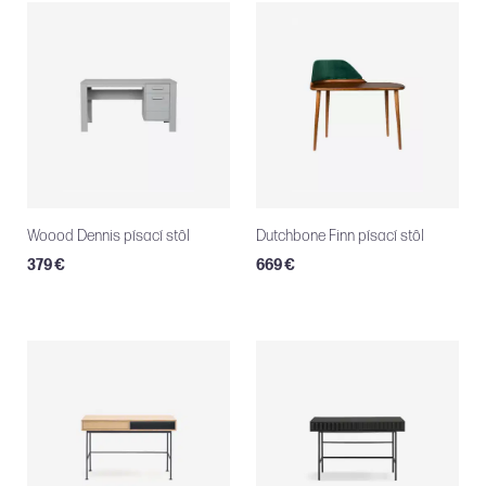
Woood Dennis písací stôl
Dutchbone Finn písací stôl
379 €
669 €