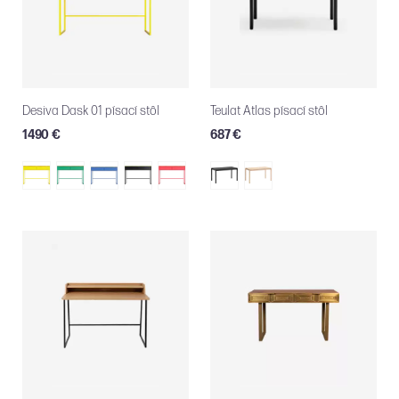
Desiva Dask 01 písací stôl
Teulat Atlas písací stôl
1490 €
687 €