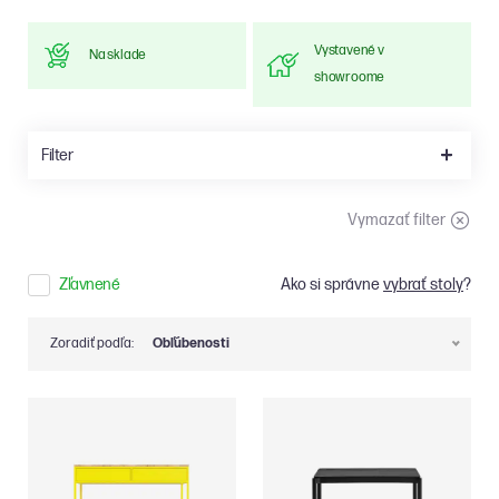
Vystavené v
Na sklade
showroome
Filter
Vymazať filter
Zľavnené
Ako si správne
vybrať stoly
?
Zoradiť podľa:
Obľúbenosti