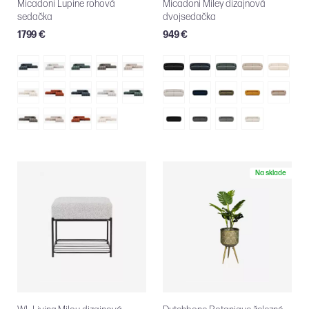
Micadoni Lupine rohová
Micadoni Miley dizajnová
sedačka
dvojsedačka
1799 €
949 €
Na sklade