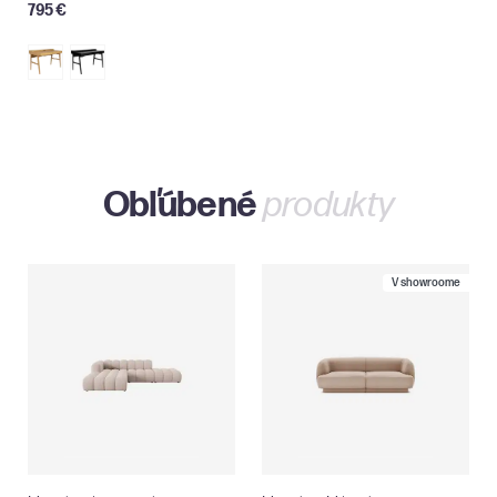
795 €
Obľúbené
produkty
V showroome