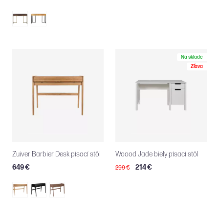
Na sklade
Zľava
Zuiver Barbier Desk písací stôl
Woood Jade biely písací stôl
649 €
214 €
299 €