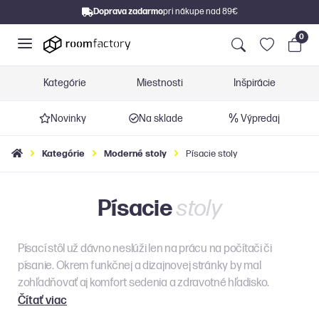
Doprava zadarmo
pri nákupe nad 89€
0
Kategórie
Miestnosti
Inšpirácie
Novinky
Na sklade
Výpredaj
Kategórie
Moderné stoly
Písacie stoly
Písacie
stoly
Písací stôl už dávno neslúži len na prácu na počítači či
písanie. Okrem funkčnej a dizajnovej stránky by mal
zohľadňovať aj komfort sedenia a zdravotné hľadisko.
Čítať viac