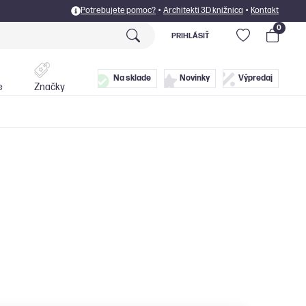
Potrebujete pomoc?
•
Architekti 3D knižnica
•
Kontakt
0
PRIHLÁSIŤ
Postele
Doplnky
Na sklade
Novinky
Výpredaj
e
Značky