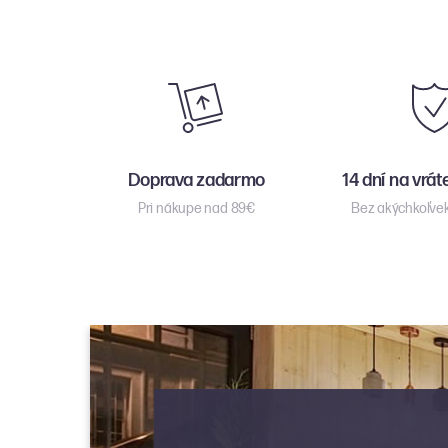
Doprava zadarmo
14 dní na vrát
Pri nákupe nad 89€
Bez akýchkoľve