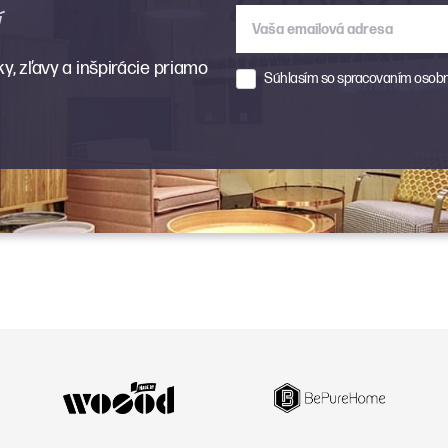
í
Vaša emailová adresa
, zľavy a inšpirácie priamo
Súhlasím so spracovaním osobn