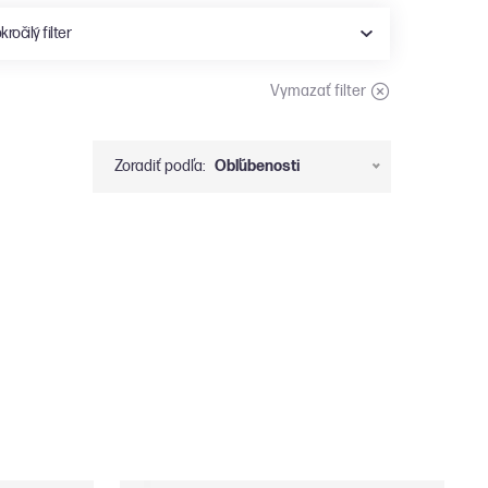
kročilý filter
Vymazať filter
WL-Living
Bontempi
Cena do:
0
€
Zoradiť podľa:
Obľúbenosti
Vertigo Bird
Infiniti design
Micadoni
Eleonora