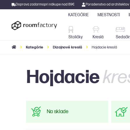
Doprava zadarmo
pri nákupe nad 89€
Poradenstvo od architektov
KATEGÓRIE
MIESTNOSTI
Stoličky
Kreslá
Stoličky
Kreslá
Sedačk
Kategórie
Dizajnové kreslá
Hojdacie kreslá
Hojdacie
kre
Na sklade