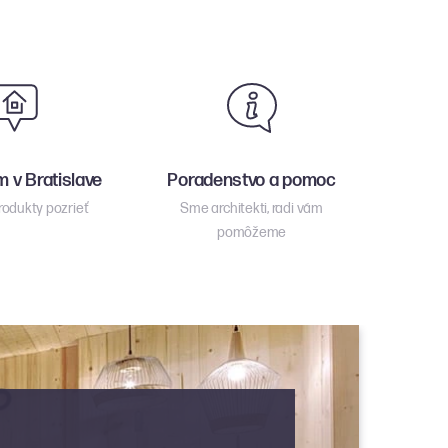
 v Bratislave
Poradenstvo a pomoc
produkty pozrieť
Sme architekti, radi vám
pomôžeme