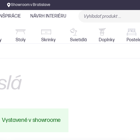
Showroom v Bratislave
INŠPIRÁCIE
NÁVRH INTERIÉRU
Stoly
Skrinky
Sedačky
Svietidlá
y
Stoly
Skrinky
Svietidlá
Doplnky
Postel
slá
Vystavené v showroome