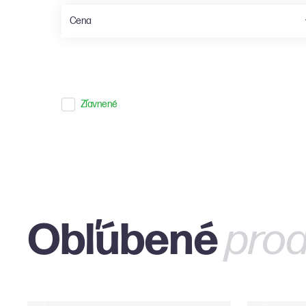
Cena
Zuiver
Dutchbone
Cena od:
0
€
Zľavnené
Pedrali
Clockies
Teulat
Noo.ma
ARTU
Mohha
Obľúbené
prod