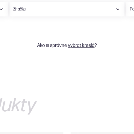
Značka
Po
Woood
Roomfactory
Barcelona DD
Ako si správne
vybrať kreslá
?
LA FORMA
BePureHome
vtwonen
FEST
Desiva
By-Boo
Amsterdam
ukty