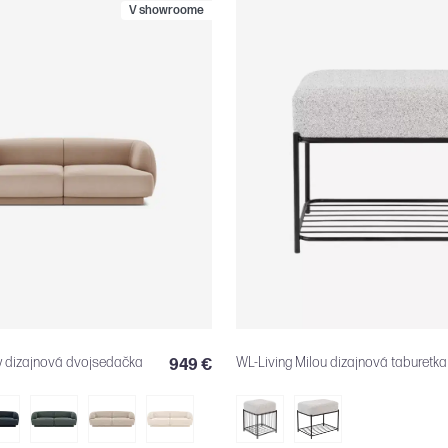
V showroome
y dizajnová dvojsedačka
WL-Living Milou dizajnová taburetka
949 €