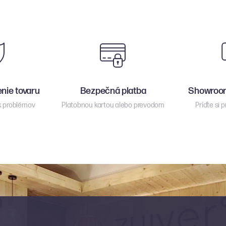
enie tovaru
Bezpečná platba
Showroom
k problémov
Platobnou kartou alebo prevodom
Príďte si 