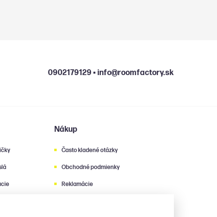
0902179129
▪
info@roomfactory.sk
Nákup
ičky
Často kladené otázky
slá
Obchodné podmienky
cie
Reklamácie
Zásady ochrany osobných udajov
y