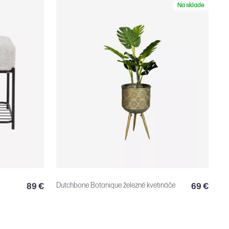
Na sklade
Dutchbone Botanique železné kvetináče
89 €
69 €