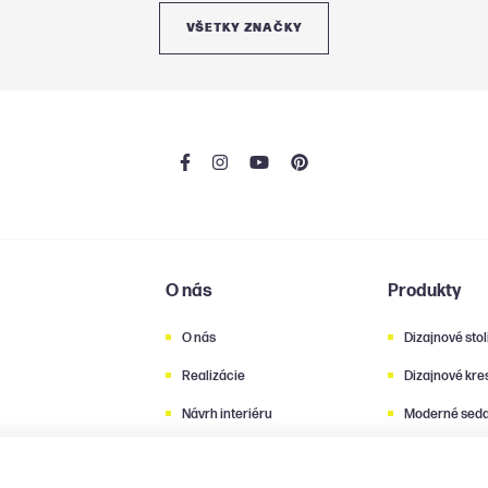
VŠETKY ZNAČKY
O nás
Produkty
O nás
Dizajnové stol
Realizácie
Dizajnové kre
Návrh interiéru
Moderné seda
súpravy
Architekti login
Moderné stol