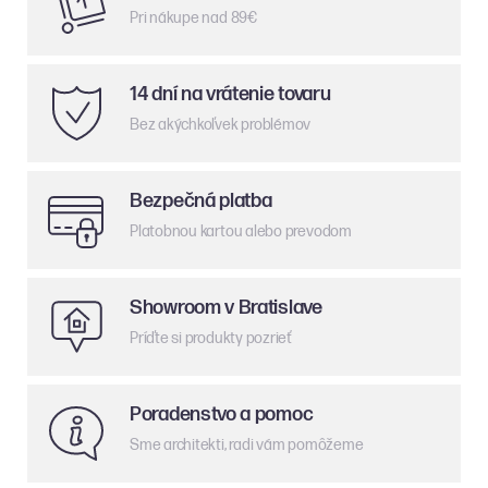
Pri nákupe nad 89€
14 dní na vrátenie tovaru
Bez akýchkoľvek problémov
Bezpečná platba
Platobnou kartou alebo prevodom
Showroom v Bratislave
Príďte si produkty pozrieť
Poradenstvo a pomoc
Sme architekti, radi vám pomôžeme