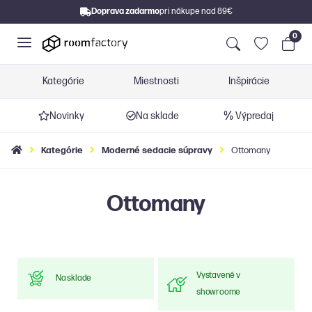
Doprava zadarmo
pri nákupe nad 89€
0
Kategórie
Miestnosti
Inšpirácie
Novinky
Na sklade
Výpredaj
Kategórie
Moderné sedacie súpravy
Ottomany
Ottomany
Vystavené v
Na sklade
showroome