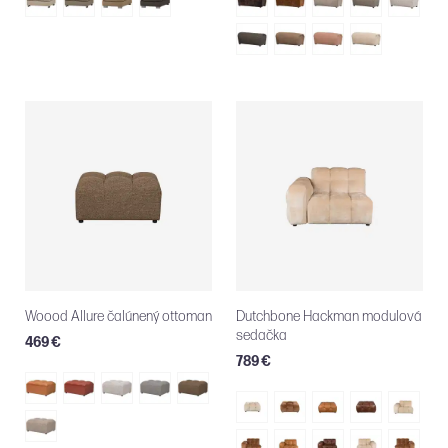
Woood Allure čalúnený ottoman
Dutchbone Hackman modulová
sedačka
469 €
789 €