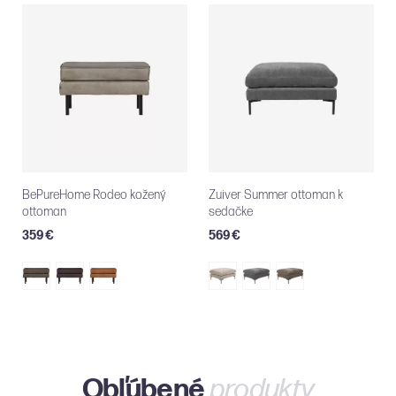
BePureHome Rodeo kožený
Zuiver Summer ottoman k
ottoman
sedačke
359 €
569 €
Obľúbené
produkty