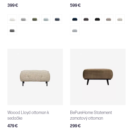
399 €
599 €
Woood Lloyd ottoman k
BePureHome Statement
sedačke
zamatový ottoman
479 €
299 €