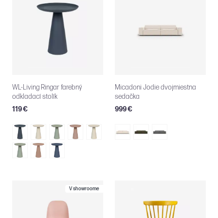
WL-Living Ringar farebný
Micadoni Jodie dvojmiestna
odkladací stolík
sedačka
119 €
999 €
V showroome