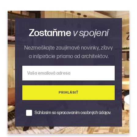
Zostaňme
v spojení
Nezmeškajte zaujímavé novinky, zľavy
a inšpirácie priamo od architektov.
Vaša emailová adresa
PRIHLÁSIŤ
Súhlasím so spracovaním osobných údajov.