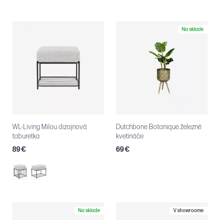
Na sklade
WL-Living Milou dizajnová
Dutchbone Botanique železné
taburetka
kvetináče
89 €
69 €
Na sklade
V showroome