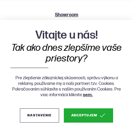
Showroom
Grösslingová 2501/58, 811 09 Bratislava
Vitajte u nás!
Po, St, Št 9:00 - 12:00 | 13:00 - 18:00
Tak ako dnes zlepšíme vaše
Ut, Pia 9:00 - 12:00 | 13:00 - 16:00
priestory?
Pre zlepšenie zákazníckej skúsenosti, správu výkonu a
reklamy, používame my a naši partneri tzv. Cookies.
Pokračovaním súhlasíte s naším používaním Cookies. Pre
viac informácii kliknite
sem.
NASTAVENIE
AKCEPTUJEM