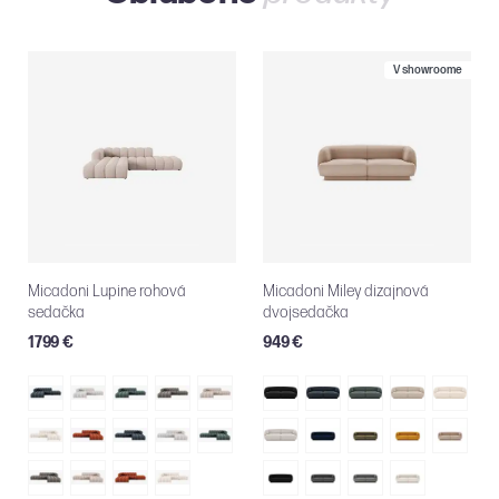
V showroome
Micadoni Lupine rohová
Micadoni Miley dizajnová
sedačka
dvojsedačka
1799 €
949 €