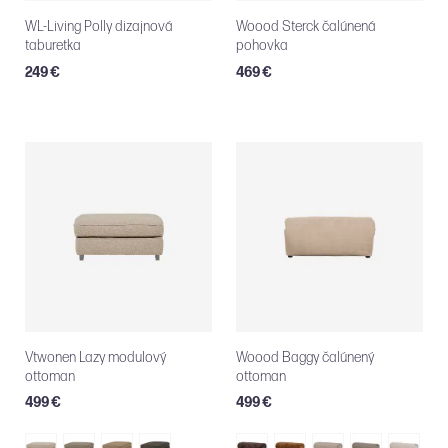
WL-Living Polly dizajnová
Woood Sterck čalúnená
taburetka
pohovka
249 €
469 €
Vtwonen Lazy modulový
Woood Baggy čalúnený
ottoman
ottoman
499 €
499 €