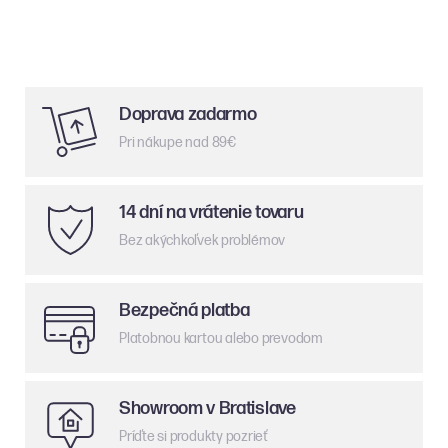
Doprava zadarmo
Pri nákupe nad 89€
14 dní na vrátenie tovaru
Bez akýchkoľvek problémov
Bezpečná platba
Platobnou kartou alebo prevodom
Showroom v Bratislave
Príďte si produkty pozrieť