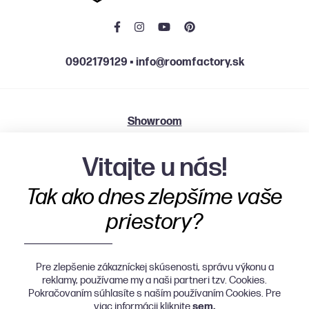
0902179129
▪
info@roomfactory.sk
Showroom
Grösslingová 2501/58, 811 09 Bratislava
Vitajte u nás!
Po, St, Št 9:00 - 12:00 | 13:00 - 18:00
Tak ako dnes zlepšíme vaše
Ut, Pia 9:00 - 12:00 | 13:00 - 16:00
priestory?
Pre zlepšenie zákazníckej skúsenosti, správu výkonu a
reklamy, používame my a naši partneri tzv. Cookies.
Pokračovaním súhlasíte s naším používaním Cookies. Pre
viac informácii kliknite
sem.