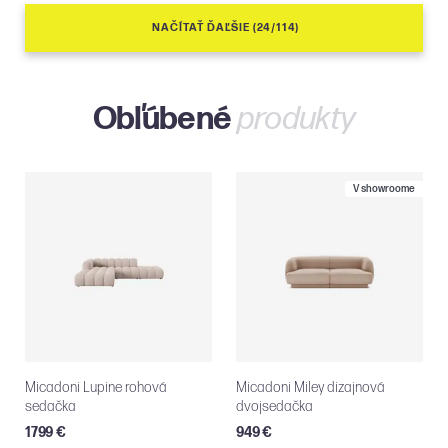
NAČÍTAŤ ĎAĽŠIE (24/114)
Obľúbené
produkty
V showroome
Micadoni Lupine rohová
Micadoni Miley dizajnová
sedačka
dvojsedačka
1799 €
949 €