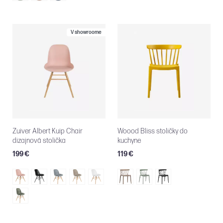
V showroome
Zuiver Albert Kuip Chair
Woood Bliss stoličky do
dizajnová stolička
kuchyne
199 €
119 €