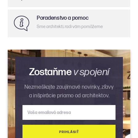
Poradenstvo a pomoc
Sme architekti, radi vám pomôžeme
Zostaňme
v spojení
Nezmeškajte zaujímavé novinky, zľavy
a inšpirácie priamo od architektov.
Vaša emailová adresa
PRIHLÁSIŤ