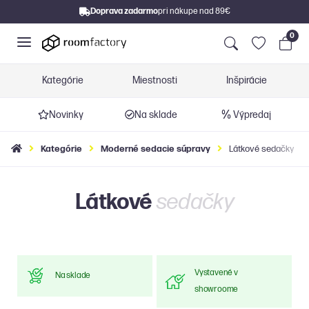
Doprava zadarmo
pri nákupe nad 89€
0
Kategórie
Miestnosti
Inšpirácie
Novinky
Na sklade
Výpredaj
Kategórie
Moderné sedacie súpravy
Látkové sedačky
Látkové
sedačky
Vystavené v
Na sklade
showroome