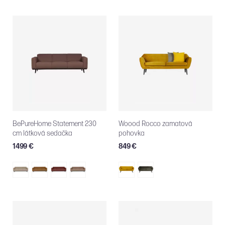
BePureHome Statement 230
Woood Rocco zamatová
cm látková sedačka
pohovka
1499 €
849 €