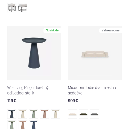
Na sklade
V showroome
WL-Living Ringar farebný
Micadoni Jodie dvojmiestna
odkladací stolík
sedačka
119 €
999 €