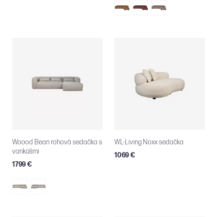
Woood Bean rohová sedačka s
WL-Living Noxx sedačka
vankúšmi
1069 €
1799 €