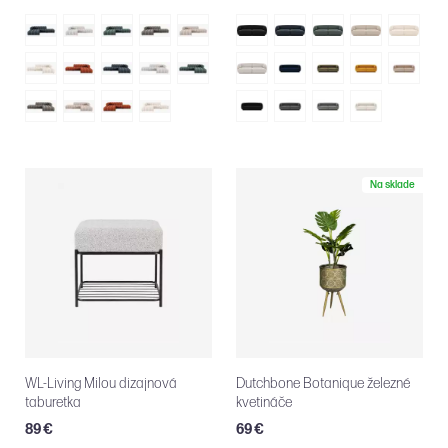
Na sklade
WL-Living Milou dizajnová
Dutchbone Botanique železné
taburetka
kvetináče
89 €
69 €