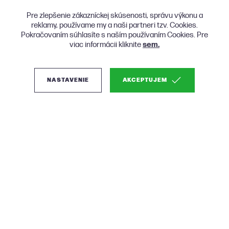
Pre zlepšenie zákazníckej skúsenosti, správu výkonu a
reklamy, používame my a naši partneri tzv. Cookies.
Pokračovaním súhlasíte s naším používaním Cookies. Pre
viac informácii kliknite
sem.
NASTAVENIE
AKCEPTUJEM
(0)
FEST Amsterdam
Sinclair dizajnová
sedačka - Sivá, 150 cm