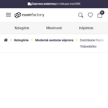
Doprava zadarmo
pri nákupe nad 89€
0
Kategórie
Miestnosti
Inšpirácie
Kategórie
Moderné sedacie súpravy
Dutchbone Hackman 
Trojsedačka