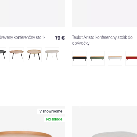
evený konferenčný stolík
Teulat Arista konferenčný stolík do
79 €
obývačky
V showroome
Na sklade