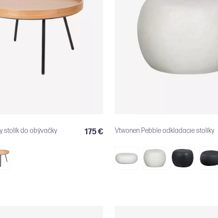
y stolík do obývačky
Vtwonen Pebble odkladacie stolíky
175 €