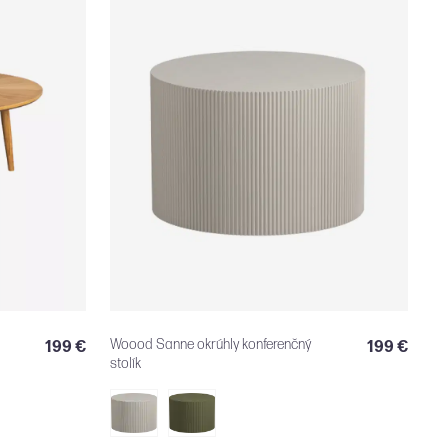
Woood Sanne okrúhly konferenčný
199 €
199 €
stolík