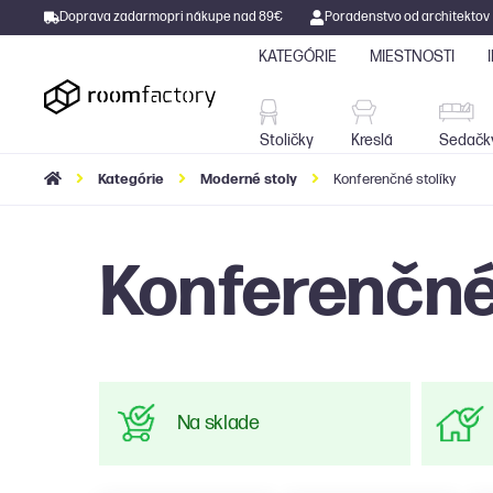
Doprava zadarmo
pri nákupe nad 89€
Poradenstvo od architektov
KATEGÓRIE
MIESTNOSTI
Stoličky
Kreslá
Stoličky
Kreslá
Sedačk
Kategórie
Moderné stoly
Konferenčné stolíky
Konferenčn
Na sklade