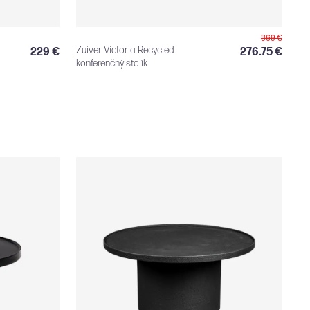
369 €
Zuiver Victoria Recycled
229 €
276.75 €
konferenčný stolík