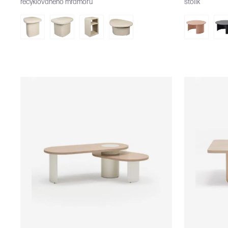
recyklovaného mramoru
stolík