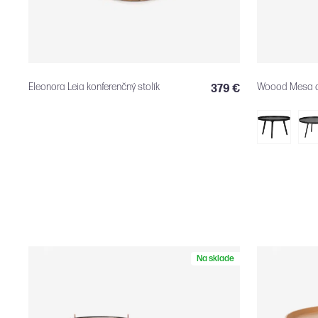
Eleonora Leia konferenčný stolík
Woood Mesa dr
379 €
Na sklade