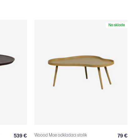
Na sklade
Woood Mae odkladací stolík
539 €
79 €