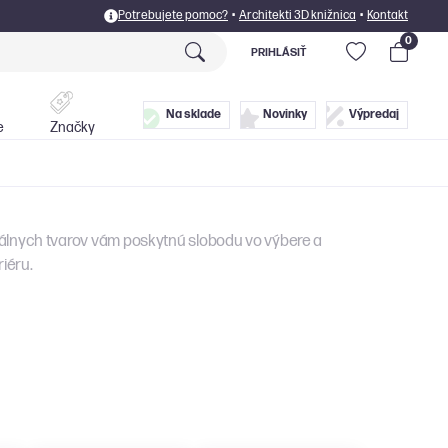
Potrebujete pomoc?
•
Architekti 3D knižnica
•
Kontakt
0
PRIHLÁSIŤ
Postele
Doplnky
Na sklade
Novinky
Výpredaj
e
Značky
nálnych tvarov vám poskytnú slobodu vo výbere a
iéru.