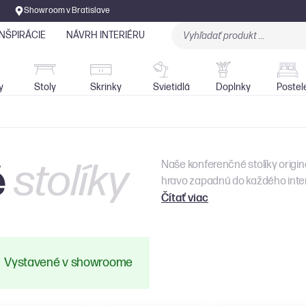
Showroom v Bratislave
INŠPIRÁCIE
NÁVRH INTERIÉRU
Stoly
Skrinky
Sedačky
Svietidlá
y
Stoly
Skrinky
Svietidlá
Doplnky
Postel
é
stolíky
Naše konferenčné stolíky origi
hravo zapadnú do každého inter
Čítať viac
Vystavené v showroome