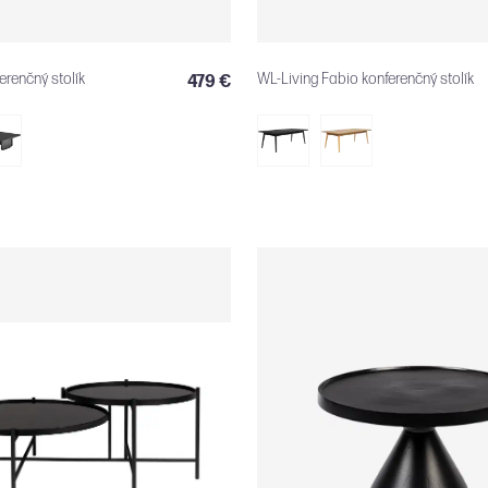
erenčný stolík
WL-Living Fabio konferenčný stolík
479 €