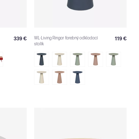
WL-Living Ringar farebný odkladací
339 €
119 €
stolík