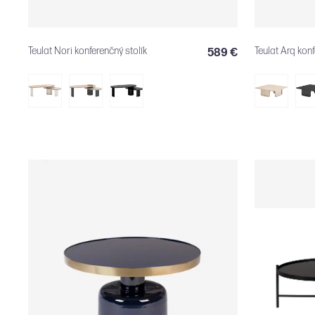
Teulat Nori konferenčný stolík
Teulat Arq konf
589 €