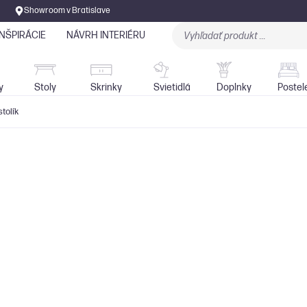
Showroom v Bratislave
INŠPIRÁCIE
NÁVRH INTERIÉRU
Stoly
Skrinky
Sedačky
Svietidlá
y
Stoly
Skrinky
Svietidlá
Doplnky
Postel
tolík