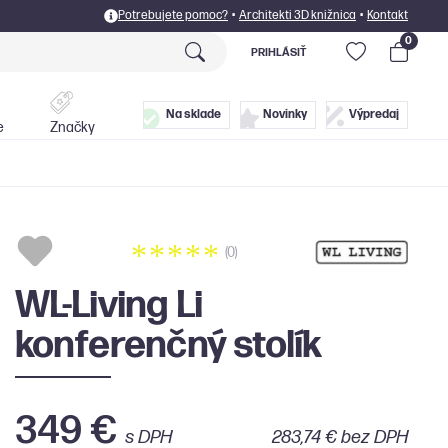
Potrebujete pomoc?
•
Architekti 3D knižnica
•
Kontakt
0
PRIHLÁSIŤ
Postele
Doplnky
Na sklade
Novinky
Výpredaj
e
Značky
(0)
WL-Living Li
konferenčný stolík
349 €
s DPH
283,74 € bez DPH