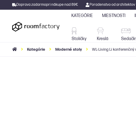
Doprava zadarmo
pri nákupe nad 89€
Poradenstvo od architektov
KATEGÓRIE
MIESTNOSTI
Stoličky
Kreslá
Stoličky
Kreslá
Sedačk
Kategórie
Moderné stoly
WL-Living Li konferenčný s