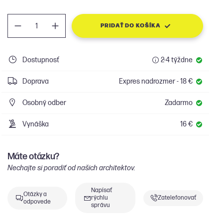
PRIDAŤ DO KOŠÍKA
Dostupnosť
2-4 týždne
Doprava
Expres nadrozmer - 18 €
Osobný odber
Zadarmo
Vynáška
16 €
Máte otázku?
Nechajte si poradiť od našich architektov.
Napísať
Otázky a
rýchlu
Zatelefonovať
odpovede
správu