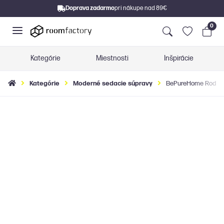
Doprava zadarmo
pri nákupe nad 89€
0
Kategórie
Miestnosti
Inšpirácie
Kategórie
Moderné sedacie súpravy
BePureHome Rodeo z