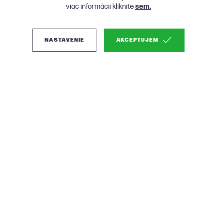
viac informácii kliknite
sem.
NASTAVENIE
AKCEPTUJEM
(0)
BePureHome Rodeo
zamatová rohová
sedačka - Svetlozelená,
Ľavá
Hranatý minimalizmus mnohých tvárí