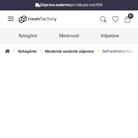
Doprava zadarmo
pri nákupe nad 89€
0
Kategórie
Miestnosti
Inšpirácie
Kategórie
Moderné sedacie súpravy
BePureHome Rodeo m