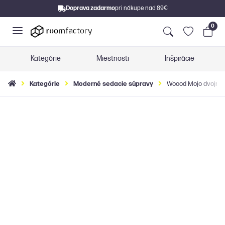
Doprava zadarmo
pri nákupe nad 89€
0
Kategórie
Miestnosti
Inšpirácie
Kategórie
Moderné sedacie súpravy
Woood Mojo dvojmies