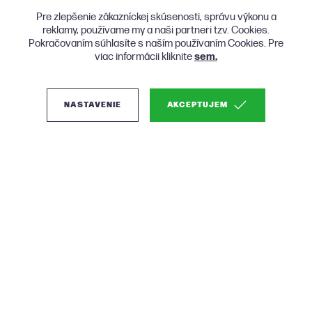
Pre zlepšenie zákazníckej skúsenosti, správu výkonu a
reklamy, používame my a naši partneri tzv. Cookies.
Pokračovaním súhlasíte s naším používaním Cookies. Pre
viac informácii kliknite
sem.
NASTAVENIE
AKCEPTUJEM
(0)
Woood Mojo
dvojmiestna čalúnená
pohovka - Béžová,