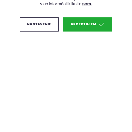
viac informácii kliknite
sem.
NASTAVENIE
AKCEPTUJEM
(0)
Micadoni Ruby
pohodlná látková
sedačka - Sivá, Ľavá
Látková rohová sedačka s komfortným dizajnom