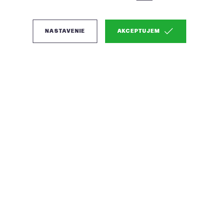
NASTAVENIE
AKCEPTUJEM
(0)
Micadoni Ruby
pohodlná látková
sedačka - Čierna, Pravá
Látková rohová sedačka s komfortným dizajnom
Farba