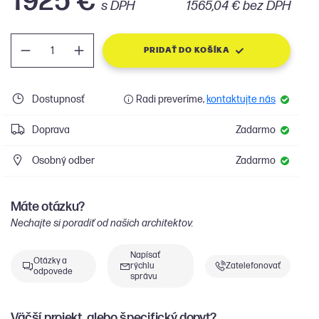
1925 €
s DPH
1565,04 € bez DPH
PRIDAŤ DO KOŠÍKA
Dostupnosť
Radi preveríme,
kontaktujte nás
Doprava
Zadarmo
Osobný odber
Zadarmo
Máte otázku?
Nechajte si poradiť od našich architektov.
Napísať
Otázky a
rýchlu
Zatelefonovať
odpovede
správu
Väčší projekt, alebo špecifický dopyt?