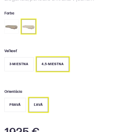
Farba
Veľkosť
3-MIESTNA
4,5-MIESTNA
Orientácia
PRAVÁ
ĽAVÁ