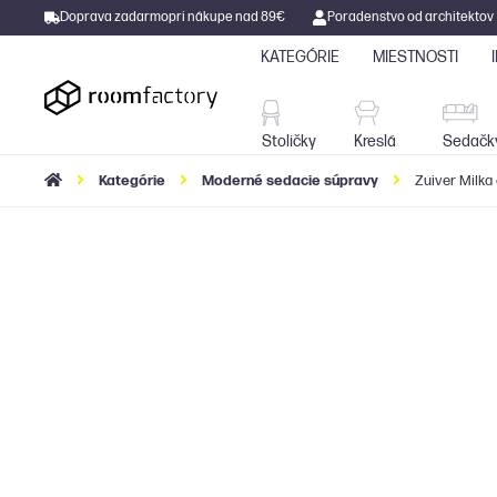
Doprava zadarmo
pri nákupe nad 89€
Poradenstvo od architektov
KATEGÓRIE
MIESTNOSTI
Stoličky
Kreslá
Stoličky
Kreslá
Sedačk
Kategórie
Moderné sedacie súpravy
Zuiver Milka