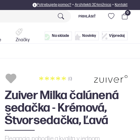
Potrebujete pomoc?
•
Architekti 3D knižnica
•
Kontakt
0
PRIHLÁSIŤ
Postele
Doplnky
Na sklade
Novinky
Výpredaj
e
Značky
(0)
Zuiver Milka čalúnená
sedačka - Krémová,
Štvorsedačka, Ľavá
Elegancia, pohodlie a kvalita v jednom