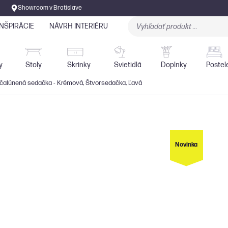
Showroom v Bratislave
INŠPIRÁCIE
NÁVRH INTERIÉRU
Stoly
Skrinky
Sedačky
Svietidlá
y
Stoly
Skrinky
Svietidlá
Doplnky
Postel
 čalúnená sedačka - Krémová, Štvorsedačka, Ľavá
Novinka