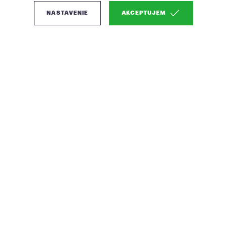
NASTAVENIE
AKCEPTUJEM
(0)
Micadoni Milton
moderná pohovka -
Zelená
Priestranná 3-miestna pohovka Milton s
plyšovými vankúšmi, odnímateľným poťahom a
mäkkou látkou s imitáciou ľanu