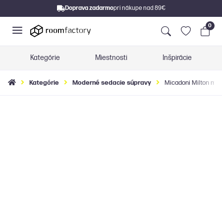
Doprava zadarmo
pri nákupe nad 89€
0
Kategórie
Miestnosti
Inšpirácie
Kategórie
Moderné sedacie súpravy
Micadoni Milton mod