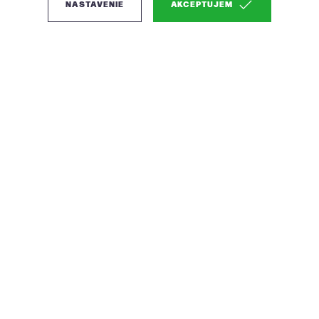
NASTAVENIE
AKCEPTUJEM
(0)
Woood Lloyd ottoman k
sedačke - Zelená
Praktický a veľmi priestranný nánožník
Farba