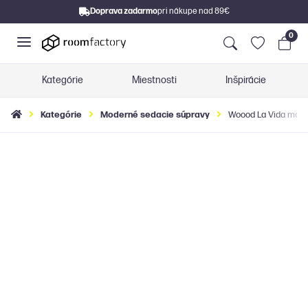
Doprava zadarmo
pri nákupe nad 89€
0
Kategórie
Miestnosti
Inšpirácie
Kategórie
Moderné sedacie súpravy
Woood La Vida modul