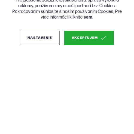
Pre zlepšenie zákazníckej skúsenosti, správu výkonu a
reklamy, používame my a naši partneri tzv. Cookies.
Pokračovaním súhlasíte s naším používaním Cookies. Pre
viac informácii kliknite
sem.
NASTAVENIE
AKCEPTUJEM
(2)
Zuiver Storm drevený
jedálenský stôl - Čierna,
180 x 90 cm
Fantastický dizajnový stôl so zaoblenými rohmi v