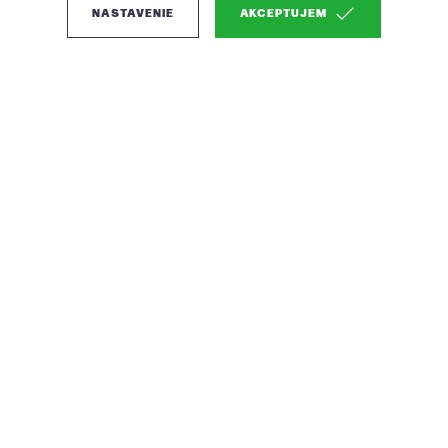
NASTAVENIE
AKCEPTUJEM
(2)
Pedrali Nolita 3650 a
3655 záhradné stoličky -
Červená, Bez podrúčok
Dizajnéri: CMP Design
Farba