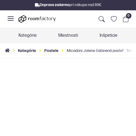
Doprava zadarmo
pri nákupe nad 89€
0
Kategórie
Miestnosti
Inšpirácie
Kategórie
Postele
Micadoni Jolene čalúnená posteľ - Tmav