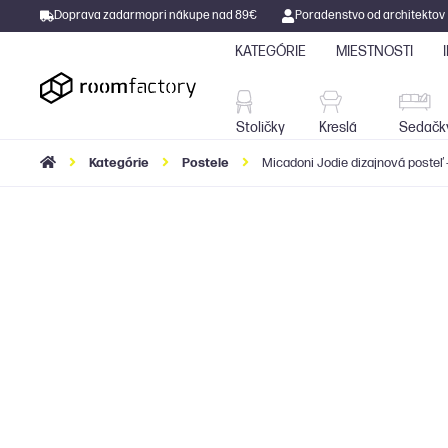
Doprava zadarmo
pri nákupe nad 89€
Poradenstvo od architektov
KATEGÓRIE
MIESTNOSTI
Stoličky
Kreslá
Stoličky
Kreslá
Sedačk
Kategórie
Postele
Micadoni Jodie dizajnová posteľ 