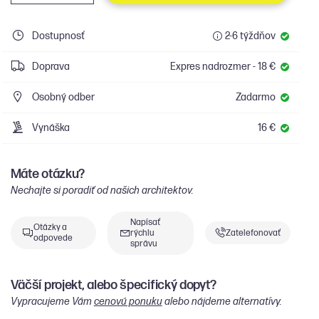
Dostupnosť
2-6 týždňov
Doprava
Expres nadrozmer - 18 €
Osobný odber
Zadarmo
Vynáška
16 €
Máte otázku?
Nechajte si poradiť od našich architektov.
Napísať
Otázky a
rýchlu
Zatelefonovať
odpovede
správu
Väčší projekt, alebo špecifický dopyt?
Vypracujeme Vám
cenovú ponuku
alebo nájdeme alternatívy.