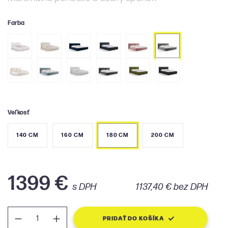
Farba
Veľkosť
140 CM
160 CM
180 CM
200 CM
1399 €
s DPH
1137,40 € bez DPH
PRIDAŤ DO KOŠÍKA