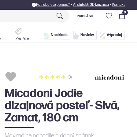
Potrebujete pomoc?
•
Architekti 3D knižnica
•
Kontakt
0
PRIHLÁSIŤ
Postele
Doplnky
Na sklade
Novinky
Výpredaj
e
Značky
(0)
Micadoni Jodie
dizajnová posteľ - Sivá,
Zamat, 180 cm
Maximálne pohodlie a dobrý spánok