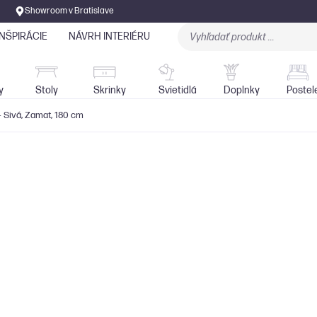
Showroom v Bratislave
INŠPIRÁCIE
NÁVRH INTERIÉRU
Stoly
Skrinky
Sedačky
Svietidlá
y
Stoly
Skrinky
Svietidlá
Doplnky
Postel
- Sivá, Zamat, 180 cm