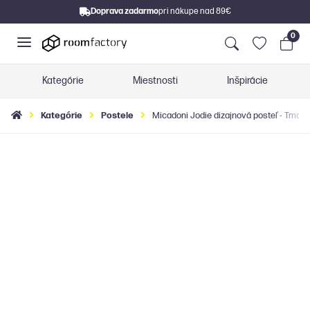
Doprava zadarmo
pri nákupe nad 89€
0
Kategórie
Miestnosti
Inšpirácie
Kategórie
Postele
Micadoni Jodie dizajnová posteľ - Tmav