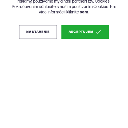
reklamy, používame my a naši partneri tzv. Cookies.
Pokračovaním súhlasíte s naším používaním Cookies. Pre
viac informácii kliknite
sem.
NASTAVENIE
AKCEPTUJEM
(0)
Micadoni Jodie
dizajnová posteľ -
Tmavosivá, Zamat, 200
cm