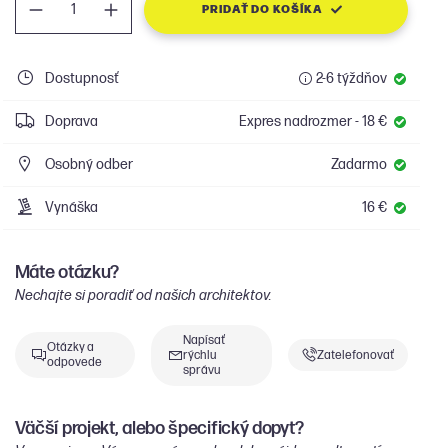
PRIDAŤ DO KOŠÍKA
Dostupnosť
2-6 týždňov
Doprava
Expres nadrozmer - 18 €
Osobný odber
Zadarmo
Vynáška
16 €
Máte otázku?
Nechajte si poradiť od našich architektov.
Napísať
Otázky a
rýchlu
Zatelefonovať
odpovede
správu
Väčší projekt, alebo špecifický dopyt?