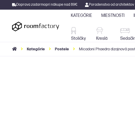
Doprava zadarmo
pri nákupe nad 89€
Poradenstvo od architektov
KATEGÓRIE
MIESTNOSTI
Stoličky
Kreslá
Stoličky
Kreslá
Sedačk
Kategórie
Postele
Micadoni Phaedra dizajnová post