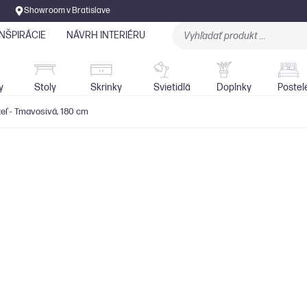
Showroom v Bratislave
INŠPIRÁCIE
NÁVRH INTERIÉRU
Stoly
Skrinky
Sedačky
Svietidlá
y
Stoly
Skrinky
Svietidlá
Doplnky
Postel
eľ - Tmavosivá, 180 cm