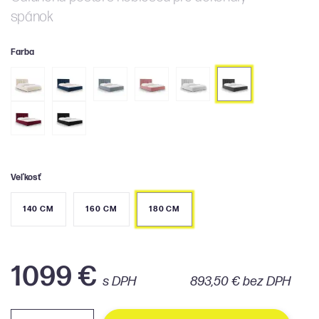
spánok
Farba
Veľkosť
140 CM
160 CM
180 CM
1099 €
s DPH
893,50 € bez DPH