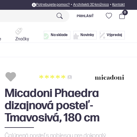
Potrebujete pomoc?
•
Architekti 3D knižnica
•
Kontakt
0
PRIHLÁSIŤ
Postele
Doplnky
Na sklade
Novinky
Výpredaj
e
Značky
(0)
Micadoni Phaedra
dizajnová posteľ -
Tmavosivá, 180 cm
Čalúnená posteľ s noblesou pre dokonalý