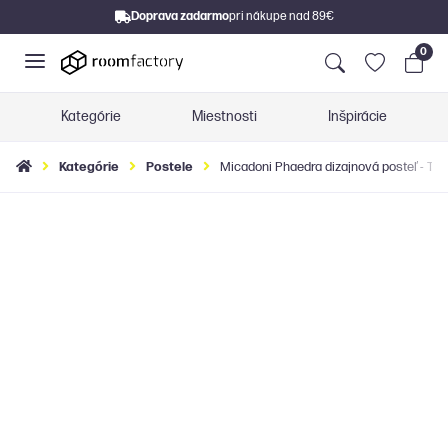
Doprava zadarmo
pri nákupe nad 89€
0
Kategórie
Miestnosti
Inšpirácie
Kategórie
Postele
Micadoni Phaedra dizajnová posteľ - Tm