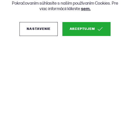
Pokračovaním súhlasíte s naším používaním Cookies. Pre
viac informácii kliknite
sem.
NASTAVENIE
AKCEPTUJEM
(0)
Micadoni Bellis
moderná posteľ - Sivá,
Zamat, 200 cm
Luxusný vzhľad s geometrickým čalúnením