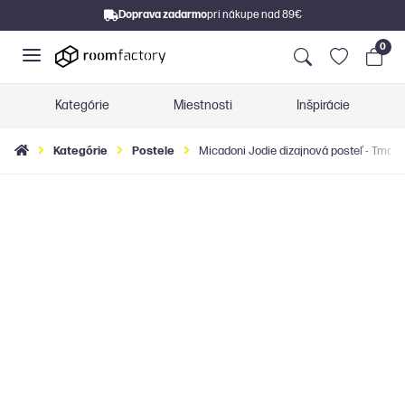
Doprava zadarmo
pri nákupe nad 89€
0
Kategórie
Miestnosti
Inšpirácie
Kategórie
Postele
Micadoni Jodie dizajnová posteľ - Tmav