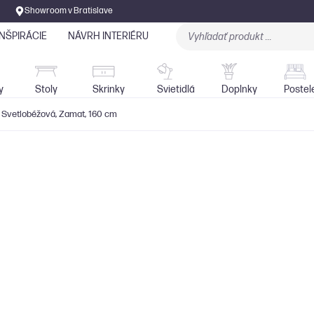
Showroom v Bratislave
INŠPIRÁCIE
NÁVRH INTERIÉRU
Stoly
Skrinky
Sedačky
Svietidlá
y
Stoly
Skrinky
Svietidlá
Doplnky
Postel
- Svetlobéžová, Zamat, 160 cm