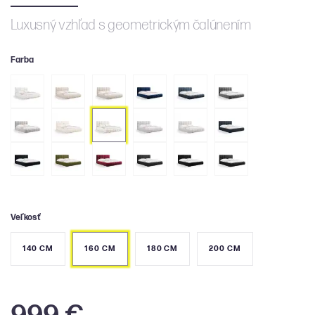
Luxusný vzhľad s geometrickým čalúnením
Farba
Veľkosť
140 CM
160 CM
180 CM
200 CM