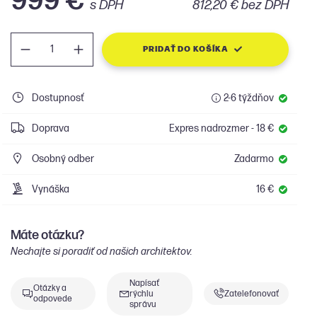
999 €
s DPH
812,20 € bez DPH
PRIDAŤ DO KOŠÍKA
Dostupnosť
2-6 týždňov
Doprava
Expres nadrozmer - 18 €
Osobný odber
Zadarmo
Vynáška
16 €
Máte otázku?
Nechajte si poradiť od našich architektov.
Napísať
Otázky a
rýchlu
Zatelefonovať
odpovede
správu