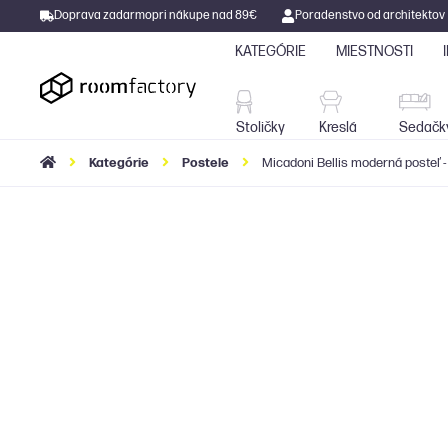
Doprava zadarmo
pri nákupe nad 89€
Poradenstvo od architektov
KATEGÓRIE
MIESTNOSTI
Stoličky
Kreslá
Stoličky
Kreslá
Sedačk
Kategórie
Postele
Micadoni Bellis moderná posteľ 