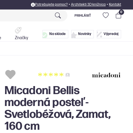
Potrebujete pomoc?
•
Architekti 3D knižnica
•
Kontakt
0
PRIHLÁSIŤ
Postele
Doplnky
Na sklade
Novinky
Výpredaj
e
Značky
(0)
Micadoni Bellis
moderná posteľ -
Svetlobéžová, Zamat,
160 cm