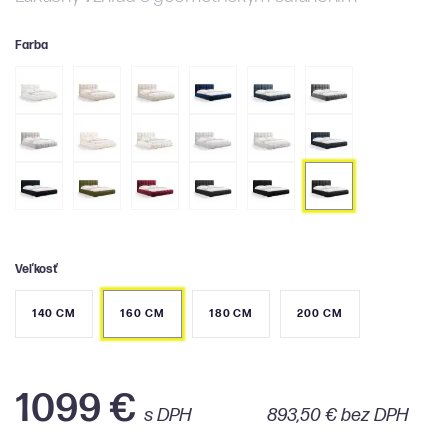
Farba
Veľkosť
140 CM
160 CM
180 CM
200 CM
1099 €
s DPH
893,50 € bez DPH