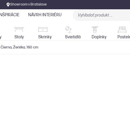
Showroom v Bratislave
INŠPIRÁCIE
NÁVRH INTERIÉRU
Stoly
Skrinky
Sedačky
Svietidlá
y
Stoly
Skrinky
Svietidlá
Doplnky
Postel
 Čierna, Ženilka, 160 cm