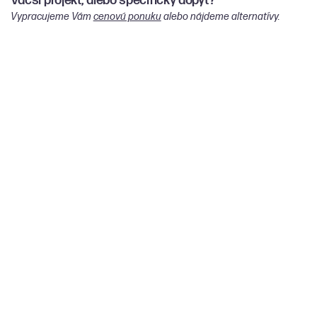
Väčší projekt, alebo špecifický dopyt?
Vypracujeme Vám
cenovú ponuku
alebo nájdeme alternatívy.