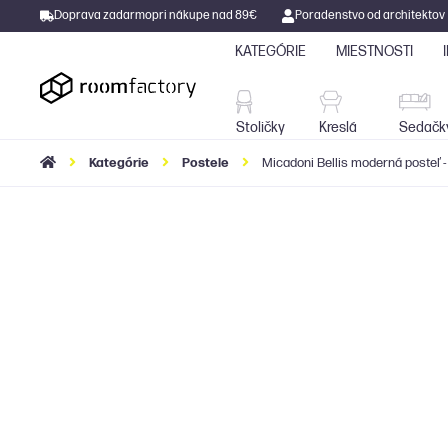
Doprava zadarmo
pri nákupe nad 89€
Poradenstvo od architektov
KATEGÓRIE
MIESTNOSTI
Stoličky
Kreslá
Stoličky
Kreslá
Sedačk
Kategórie
Postele
Micadoni Bellis moderná posteľ -