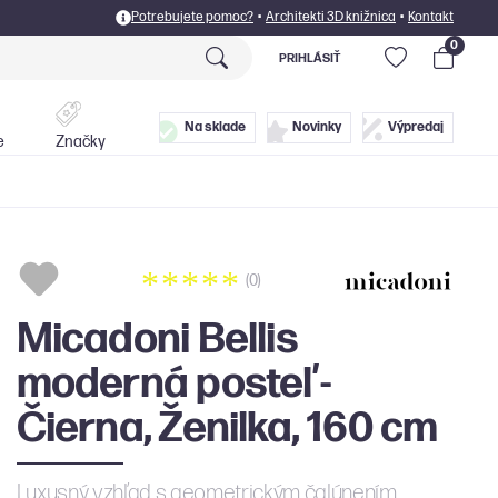
Potrebujete pomoc?
•
Architekti 3D knižnica
•
Kontakt
0
PRIHLÁSIŤ
Postele
Doplnky
Na sklade
Novinky
Výpredaj
e
Značky
(0)
Micadoni Bellis
moderná posteľ -
Čierna, Ženilka, 160 cm
Luxusný vzhľad s geometrickým čalúnením