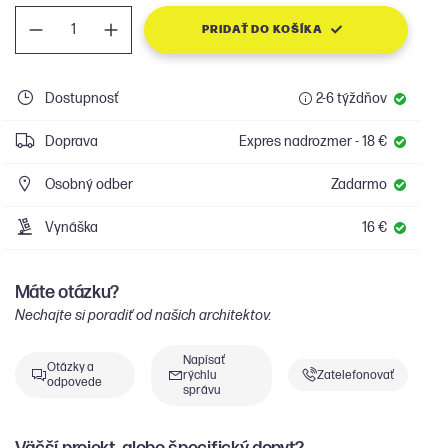
PRIDAŤ DO KOŠÍKA
Dostupnosť
2-6 týždňov
Doprava
Expres nadrozmer - 18 €
Osobný odber
Zadarmo
Vynáška
16 €
Máte otázku?
Nechajte si poradiť od našich architektov.
Napísať
Otázky a
rýchlu
Zatelefonovať
odpovede
správu