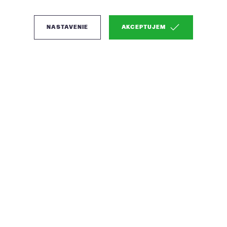
NASTAVENIE
AKCEPTUJEM
(2)
Zuiver Magic kusový
koberec - Oranžová
Sunrise, 200 x 290 cm
Kusový koberec s retro ornamentálnym vzorom
Farba