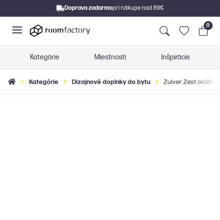
Doprava zadarmo
pri nákupe nad 89€
0
Kategórie
Miestnosti
Inšpirácie
Kategórie
Dizajnové doplnky do bytu
Zuiver Zest oválny 