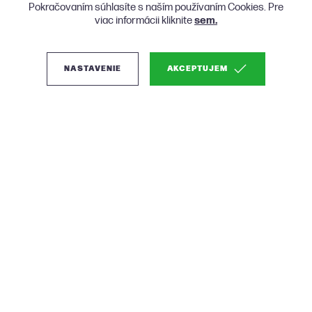
Pokračovaním súhlasíte s naším používaním Cookies. Pre
viac informácii kliknite
sem.
NASTAVENIE
AKCEPTUJEM
(2)
Zuiver Nikki Lounge
kožené kreslo - Čierna
Salónová verzia obľúbenej elegantnej stoličky
Farba