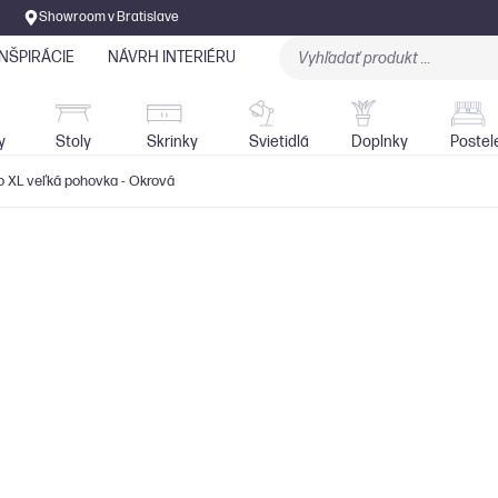
Showroom v Bratislave
INŠPIRÁCIE
NÁVRH INTERIÉRU
Stoly
Skrinky
Sedačky
Svietidlá
y
Stoly
Skrinky
Svietidlá
Doplnky
Postel
 XL veľká pohovka - Okrová