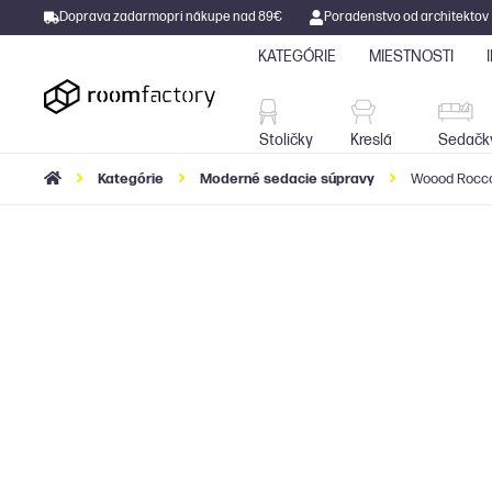
Doprava zadarmo
pri nákupe nad 89€
Poradenstvo od architektov
KATEGÓRIE
MIESTNOSTI
Stoličky
Kreslá
Stoličky
Kreslá
Sedačk
Kategórie
Moderné sedacie súpravy
Woood Rocco