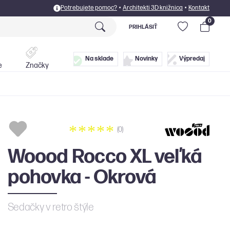
Potrebujete pomoc?
•
Architekti 3D knižnica
•
Kontakt
0
PRIHLÁSIŤ
Postele
Doplnky
Na sklade
Novinky
Výpredaj
e
Značky
(0)
Woood Rocco XL veľká
pohovka - Okrová
Sedačky v retro štýle