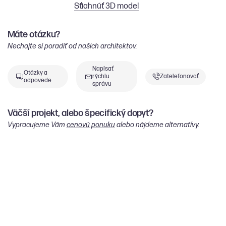
Sťiahnúť 3D model
Máte otázku?
Nechajte si poradiť od našich architektov.
Napísať
Otázky a
rýchlu
Zatelefonovať
odpovede
správu
Väčší projekt, alebo špecifický dopyt?
Vypracujeme Vám
cenovú ponuku
alebo nájdeme alternatívy.