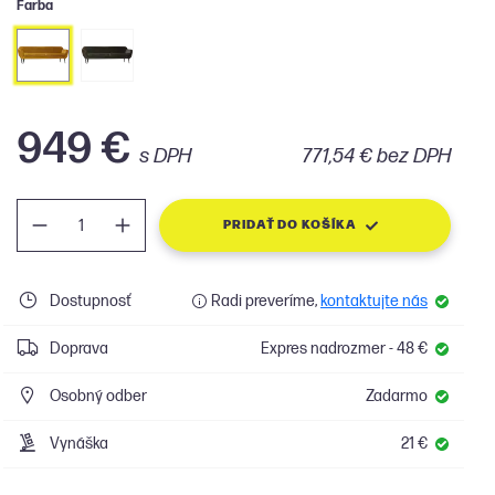
Farba
949 €
s DPH
771,54 € bez DPH
PRIDAŤ DO KOŠÍKA
Dostupnosť
Radi preveríme,
kontaktujte nás
Doprava
Expres nadrozmer - 48 €
Osobný odber
Zadarmo
Vynáška
21 €