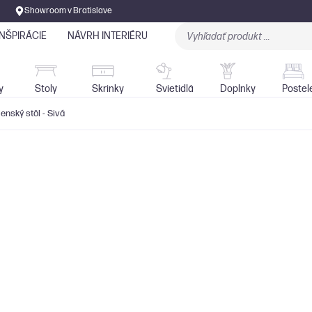
Showroom v Bratislave
INŠPIRÁCIE
NÁVRH INTERIÉRU
Stoly
Skrinky
Sedačky
Svietidlá
y
Stoly
Skrinky
Svietidlá
Doplnky
Postel
enský stôl - Sivá