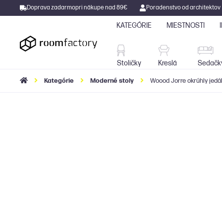
Doprava zadarmo
pri nákupe nad 89€
Poradenstvo od architektov
KATEGÓRIE
MIESTNOSTI
Stoličky
Kreslá
Stoličky
Kreslá
Sedačk
Kategórie
Moderné stoly
Woood Jorre okrúhly jedál