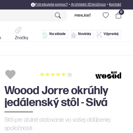
Potrebujete pomoc?
•
Architekti 3D knižnica
•
Kontakt
0
PRIHLÁSIŤ
Postele
Doplnky
Na sklade
Novinky
Výpredaj
e
Značky
(1)
Woood Jorre okrúhly
jedálenský stôl - Sivá
Stôl pre útulné stolovanie vo vašej obľúbenej
spoločnosti