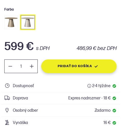
Farba
599 €
s DPH
486,99 € bez DPH
PRIDAŤ DO KOŠÍKA
Dostupnosť
2-4 týždne
Doprava
Expres nadrozmer - 18 €
Osobný odber
Zadarmo
Vynáška
16 €