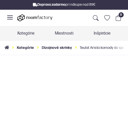
Doprava zadarmo
pri nákupe nad 89€
0
Kategórie
Miestnosti
Inšpirácie
Kategórie
Dizajnové skrinky
Teulat Arista komody do spáln