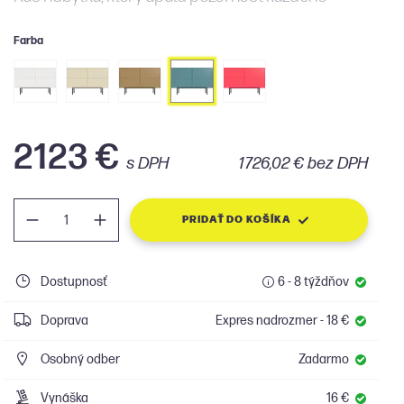
Farba
2123 €
s DPH
1726,02 € bez DPH
PRIDAŤ DO KOŠÍKA
Dostupnosť
6 - 8 týždňov
Doprava
Expres nadrozmer - 18 €
Osobný odber
Zadarmo
Vynáška
16 €