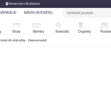
Showroom v Bratislave
INŠPIRÁCIE
NÁVRH INTERIÉRU
Stoly
Skrinky
Sedačky
Svietidlá
y
Stoly
Skrinky
Svietidlá
Doplnky
Postel
omoda do obývačky - Zelenomodrá