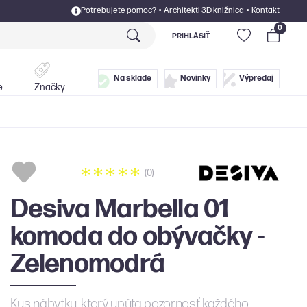
Potrebujete pomoc?
•
Architekti 3D knižnica
•
Kontakt
0
PRIHLÁSIŤ
Postele
Doplnky
Na sklade
Novinky
Výpredaj
e
Značky
(0)
Desiva Marbella 01
komoda do obývačky -
Zelenomodrá
Kus nábytku, ktorý upúta pozornosť každého