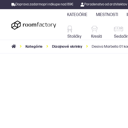
Doprava zadarmo
pri nákupe nad 89€
Poradenstvo od architektov
KATEGÓRIE
MIESTNOSTI
Stoličky
Kreslá
Stoličky
Kreslá
Sedačk
Kategórie
Dizajnové skrinky
Desiva Marbella 01 k