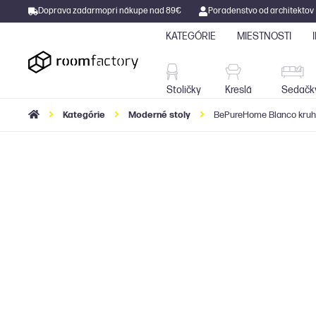
Doprava zadarmo
pri nákupe nad 89€
Poradenstvo od architektov
KATEGÓRIE
MIESTNOSTI
Stoličky
Kreslá
Stoličky
Kreslá
Sedačk
Kategórie
Moderné stoly
BePureHome Blanco kruho