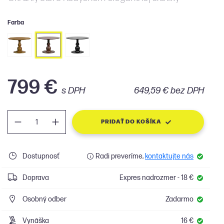
Farba
799 €
s DPH
649,59 € bez DPH
PRIDAŤ DO KOŠÍKA
Dostupnosť
Radi preveríme,
kontaktujte nás
Doprava
Expres nadrozmer - 18 €
Osobný odber
Zadarmo
Vynáška
16 €