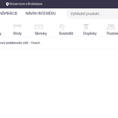
Showroom v Bratislave
INŠPIRÁCIE
NÁVRH INTERIÉRU
Stoly
Skrinky
Sedačky
Svietidlá
y
Stoly
Skrinky
Svietidlá
Doplnky
Postel
vý jedálenský stôl - Orech