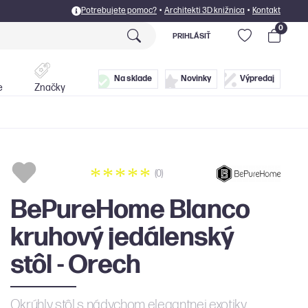
Potrebujete pomoc?
•
Architekti 3D knižnica
•
Kontakt
0
PRIHLÁSIŤ
Postele
Doplnky
Na sklade
Novinky
Výpredaj
e
Značky
(0)
BePureHome Blanco
kruhový jedálenský
stôl - Orech
Okrúhly stôl s nádychom elegantnej exotiky