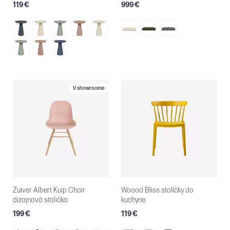
119 €
999 €
V showroome
Zuiver Albert Kuip Chair
Woood Bliss stoličky do
dizajnová stolička
kuchyne
199 €
119 €