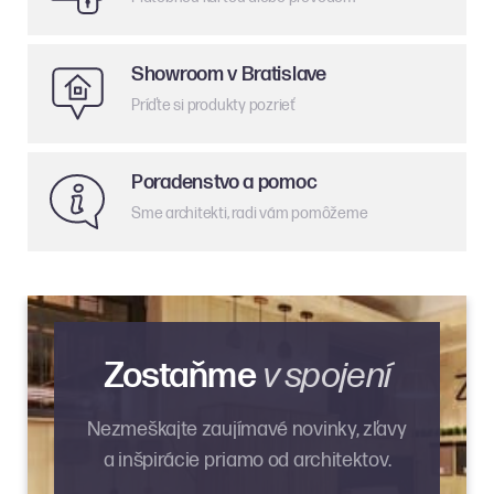
Showroom v Bratislave
Príďte si produkty pozrieť
Poradenstvo a pomoc
Sme architekti, radi vám pomôžeme
Zostaňme
v spojení
Nezmeškajte zaujímavé novinky, zľavy
a inšpirácie priamo od architektov.