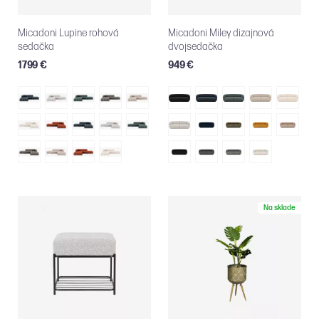
Micadoni Lupine rohová
Micadoni Miley dizajnová
sedačka
dvojsedačka
1799 €
949 €
Na sklade