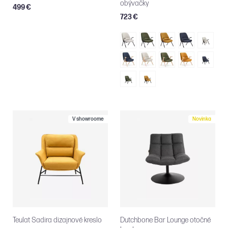
obývačky
499 €
723 €
V showroome
Novinka
Teulat Sadira dizajnové kreslo
Dutchbone Bar Lounge otočné