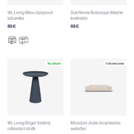
WL-Living Milou dizajnová
Dutchbone Botanique železné
taburetka
kvetináče
89 €
69 €
Na sklade
V showroome
WL-Living Ringar farebný
Micadoni Jodie dvojmiestna
odkladací stolík
sedačka