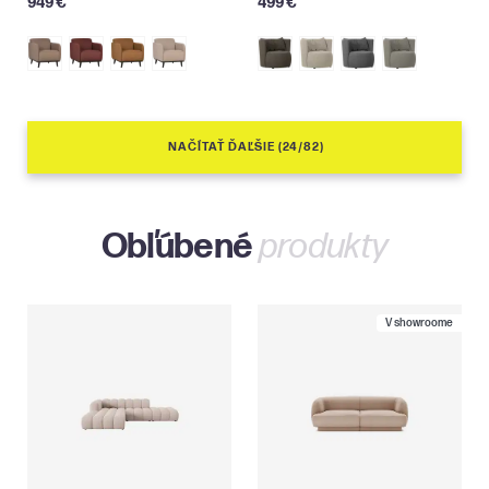
949 €
499 €
NAČÍTAŤ ĎAĽŠIE (24/82)
Obľúbené
produkty
V showroome