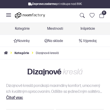
Doprava zadarmo
pri nákupe nad 89€
0
Kategórie
Miestnosti
Inšpirácie
Novinky
Na sklade
Výpredaj
Kategórie
Dizajnové kreslá
Dizajnové
kreslá
Dizajnové kreslá ponúkajú maximálny komfort, umocnený
ich kvalitným spracovaním. Odlíšte sa jedinečným solitérom,
ktorý povýši Váš interiér na nový level.
Čítať viac