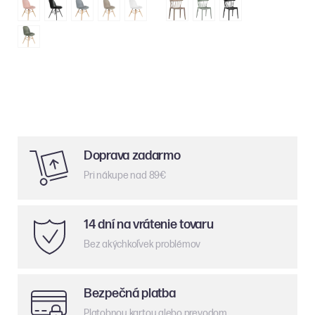
Doprava zadarmo
Pri nákupe nad 89€
14 dní na vrátenie tovaru
Bez akýchkoľvek problémov
Bezpečná platba
Platobnou kartou alebo prevodom