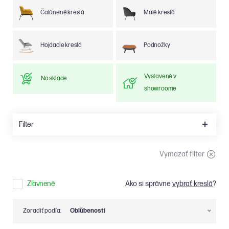
Čalúnené kreslá
Malé kreslá
Hojdacie kreslá
Podnožky
Vystavené v
Na sklade
showroome
Filter
Vymazať filter
Zľavnené
Ako si správne
vybrať kreslá
?
Zoradiť podľa:
Obľúbenosti