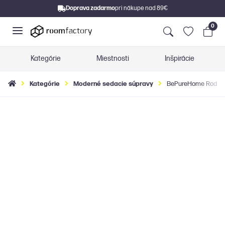
Doprava zadarmo
pri nákupe nad 89€
0
Kategórie
Miestnosti
Inšpirácie
Kategórie
Moderné sedacie súpravy
BePureHome Rodeo k