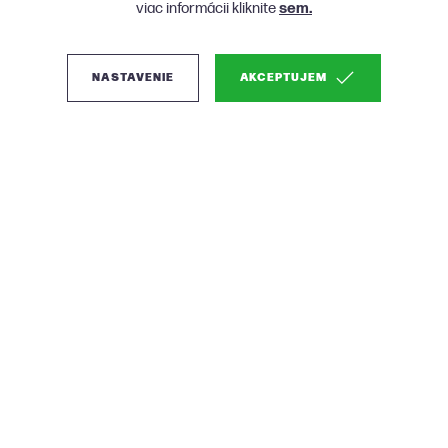
viac informácii kliknite
sem.
NASTAVENIE
AKCEPTUJEM
(0)
BePureHome Rodeo
kožená váľanda - Zelená,
Pravá
Hranatý minimalizmus mnohých tvárí
Farba