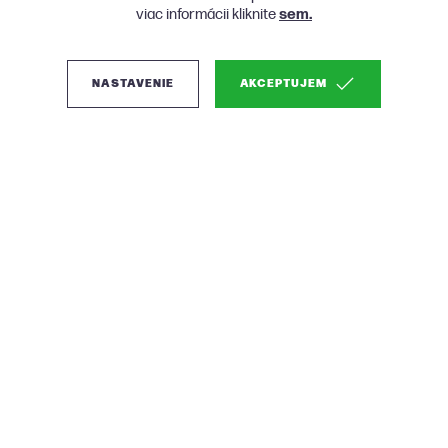
viac informácii kliknite
sem.
NASTAVENIE
AKCEPTUJEM
(0)
BePureHome Rodeo
veľká rohová sedačka -
Béžová, Pravá
Hranatý minimalizmus mnohých tvárí