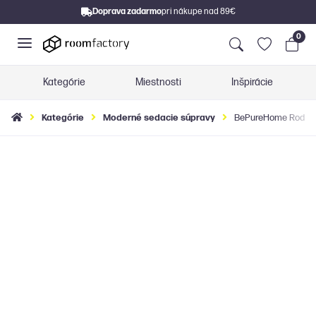
Doprava zadarmo
pri nákupe nad 89€
0
Kategórie
Miestnosti
Inšpirácie
Kategórie
Moderné sedacie súpravy
BePureHome Rodeo v